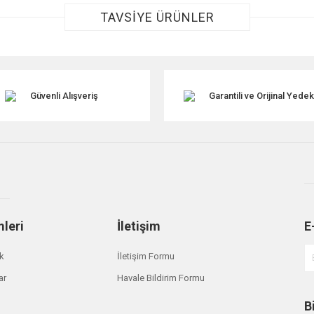
TAVSİYE ÜRÜNLER
Güvenli Alışveriş
Garantili ve Orijinal Yede
Gönder
mleri
İletişim
E
ik
İletişim Formu
ar
Havale Bildirim Formu
B