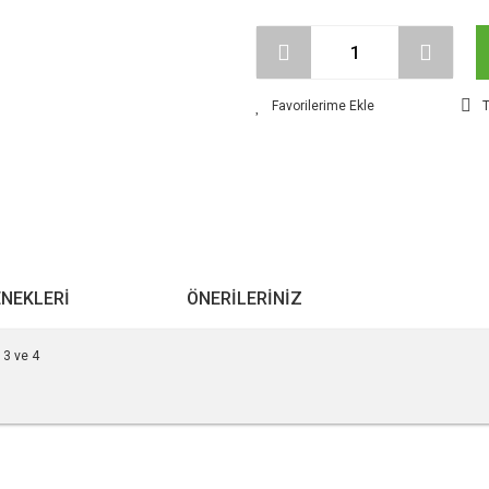
T
ENEKLERI
ÖNERILERINIZ
3 ve 4
r konularda yetersiz gördüğünüz noktaları öneri formunu kullanarak tarafımıza ile