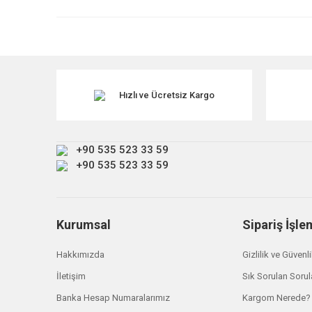
Ürün resmi kalitesiz, bozuk veya görüntülenemiyor.
Ürün açıklamasında eksik bilgiler bulunuyor.
Ürün bilgilerinde hatalar bulunuyor.
Ürün fiyatı diğer sitelerden daha pahalı.
Hızlı ve Ücretsiz Kargo
Bu ürüne benzer farklı alternatifler olmalı.
+90 535 523 33 59
+90 535 523 33 59
Kurumsal
Sipariş İşle
Hakkımızda
Gizlilik ve Güvenl
İletişim
Sık Sorulan Sorul
Britpart
CLF500253 Sol Ön Davlumbaz Discovery 3 4
Banka Hesap Numaralarımız
Kargom Nerede?