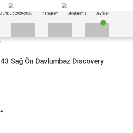
+90 535 523 33 59
+90 535 523 33 59
EFENDER 2020-2026
Instagram
Bloglarımız
Sayfalar
4
3 Sağ Ön Davlumbaz Discovery
 4