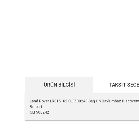
ÜRÜN BILGISI
TAKSIT SEÇ
Land Rover LR015162 CLF500243 Sağ Ön Davlumbaz Discovery 
Britpart
CLF500242
Bu ürünün fiyat bilgisi, resim, ürün açıklamalarında ve diğe
Görüş ve önerileriniz için teşekkür ederiz.