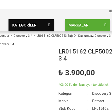
KARGO BEDAVA
UZ ŞARTSIZ
D
KATEGORİLER
MARKALAR
ksesuar
Discovery 3 4
LR015162 CLF500243 Sağ Ön Davlumbaz Discovery 3 
LR015162 CLF50024
3 4
₺ 3.900,00
403,00 TL den başlayan taksitlerle!!
Kategori
Discovery 3
Marka
Britpart
Stok Kodu
LR015162