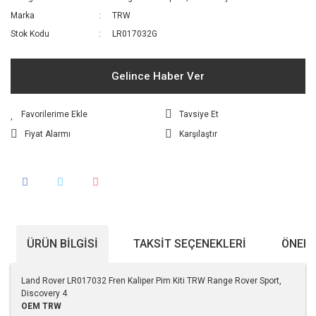
Marka
TRW
Stok Kodu
LR017032G
Gelince Haber Ver
Tavsiye Et
Fiyat Alarmı
Karşılaştır
ÜRÜN BILGISI
TAKSIT SEÇENEKLERI
ÖNERI
Land Rover LR017032 Fren Kaliper Pim Kiti TRW Range Rover Sport,
Discovery 4
OEM TRW