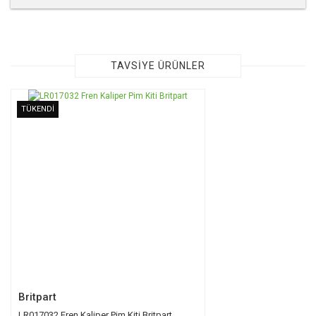
Bu ürünün fiyat bilgisi, resim, ürün açıklamalarında ve diğer
konularda yetersiz gördüğünüz noktaları öneri formunu
kullanarak tarafımıza iletebilirsiniz.
Görüş ve önerileriniz için teşekkür ederiz.
TAVSİYE ÜRÜNLER
Ürün resmi kalitesiz, bozuk veya görüntülenemiyor.
TÜKENDİ
Ürün açıklamasında eksik bilgiler bulunuyor.
Ürün bilgilerinde hatalar bulunuyor.
Ürün fiyatı diğer sitelerden daha pahalı.
Bu ürüne benzer farklı alternatifler olmalı.
Gönder
Britpart
LR017032 Fren Kaliper Pim Kiti Britpart