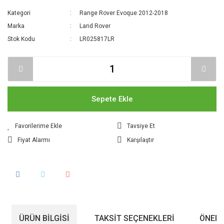
Kategori
Range Rover Evoque 2012-2018
Marka
Land Rover
Stok Kodu
LR025817LR
Sepete Ekle
Tavsiye Et
Fiyat Alarmı
Karşılaştır
ÜRÜN BILGISI
TAKSIT SEÇENEKLERI
ÖNERI