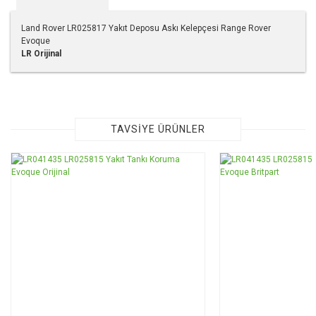
Land Rover LR025817 Yakıt Deposu Askı Kelepçesi Range Rover
Evoque
LR Orijinal
Bu ürünün fiyat bilgisi, resim, ürün açıklamalarında ve diğer
konularda yetersiz gördüğünüz noktaları öneri formunu
kullanarak tarafımıza iletebilirsiniz.
Görüş ve önerileriniz için teşekkür ederiz.
TAVSİYE ÜRÜNLER
Ürün resmi kalitesiz, bozuk veya görüntülenemiyor.
TÜKENDİ
Ürün açıklamasında eksik bilgiler bulunuyor.
Ürün bilgilerinde hatalar bulunuyor.
Ürün fiyatı diğer sitelerden daha pahalı.
Bu ürüne benzer farklı alternatifler olmalı.