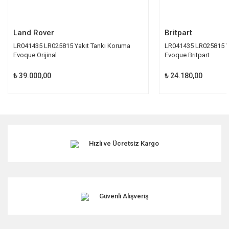
Gönder
Land Rover
Britpart
LR041435 LR025815 Yakıt Tankı Koruma
LR041435 LR025815 Y
Evoque Orijinal
Evoque Britpart
₺ 39.000,00
₺ 24.180,00
Hızlı ve Ücretsiz Kargo
Güvenli Alışveriş