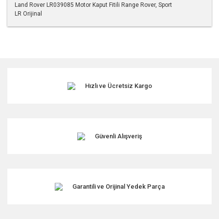
Land Rover LR039085 Motor Kaput Fitili Range Rover, Sport
LR Orijinal
Bu ürünün fiyat bilgisi, resim, ürün açıklamalarında ve diğer
konularda yetersiz gördüğünüz noktaları öneri formunu
kullanarak tarafımıza iletebilirsiniz.
Görüş ve önerileriniz için teşekkür ederiz.
Hızlı ve Ücretsiz Kargo
Ürün resmi kalitesiz, bozuk veya görüntülenemiyor.
Ürün açıklamasında eksik bilgiler bulunuyor.
Ürün bilgilerinde hatalar bulunuyor.
Ürün fiyatı diğer sitelerden daha pahalı.
Güvenli Alışveriş
Bu ürüne benzer farklı alternatifler olmalı.
Garantili ve Orijinal Yedek Parça
Gönder