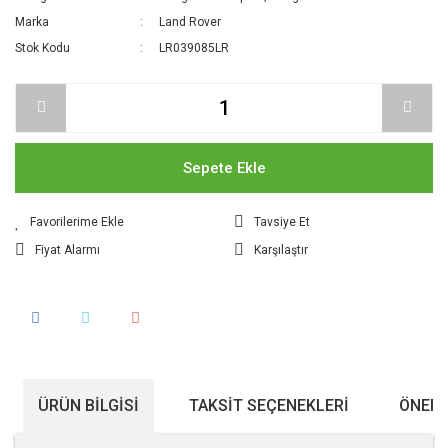
Marka
Land Rover
Stok Kodu
LR039085LR
Sepete Ekle
Tavsiye Et
Fiyat Alarmı
Karşılaştır
ÜRÜN BILGISI
TAKSIT SEÇENEKLERI
ÖNERI