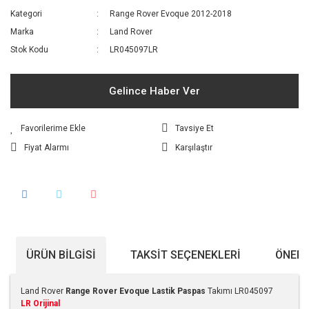
Kategori
Range Rover Evoque 2012-2018
Marka
Land Rover
Stok Kodu
LR045097LR
Gelince Haber Ver
Tavsiye Et
Fiyat Alarmı
Karşılaştır
ÜRÜN BILGISI
TAKSIT SEÇENEKLERI
ÖNERI
Land Rover
Range Rover Evoque Lastik Paspas
Takımı LR045097
LR Orijinal