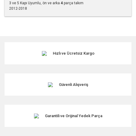
3 ve 5 Kapı Uyumlu, ön ve arka
4
parça takım
2012-2018
Bu ürünün fiyat bilgisi, resim, ürün açıklamalarında ve diğer
konularda yetersiz gördüğünüz noktaları öneri formunu
kullanarak tarafımıza iletebilirsiniz.
Görüş ve önerileriniz için teşekkür ederiz.
Hızlı ve Ücretsiz Kargo
Ürün resmi kalitesiz, bozuk veya görüntülenemiyor.
Ürün açıklamasında eksik bilgiler bulunuyor.
Ürün bilgilerinde hatalar bulunuyor.
Ürün fiyatı diğer sitelerden daha pahalı.
Güvenli Alışveriş
Bu ürüne benzer farklı alternatifler olmalı.
Garantili ve Orijinal Yedek Parça
Gönder