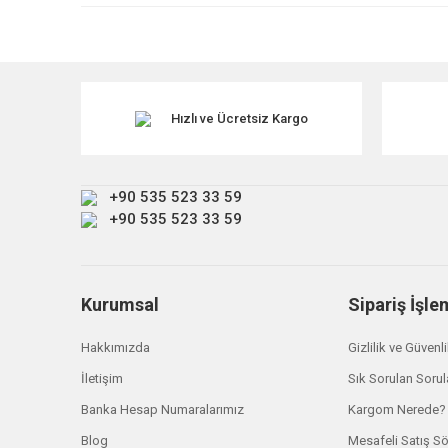
Ürün resmi kalitesiz, bozuk veya görüntülenemiyor.
Ürün açıklamasında eksik bilgiler bulunuyor.
Ürün bilgilerinde hatalar bulunuyor.
Ürün fiyatı diğer sitelerden daha pahalı.
Hızlı ve Ücretsiz Kargo
Bu ürüne benzer farklı alternatifler olmalı.
+90 535 523 33 59
+90 535 523 33 59
Kurumsal
Sipariş İşle
Hakkımızda
Gizlilik ve Güvenl
İletişim
Sık Sorulan Sorul
Banka Hesap Numaralarımız
Kargom Nerede?
BWI Group
Blog
Mesafeli Satış S
LR052867 Ön Amortisör Körük Range Rover Sport