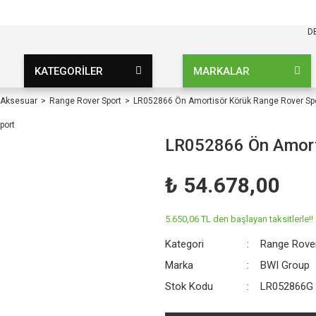
KARGO BEDAVA
UZ ŞARTSIZ
D
KATEGORİLER
MARKALAR
 Aksesuar
Range Rover Sport
LR052866 Ön Amortisör Körük Range Rover Sp
LR052866 Ön Amort
₺ 54.678,00
5.650,06 TL den başlayan taksitlerle!!
Kategori
Range Rove
Marka
BWI Group
Stok Kodu
LR052866G