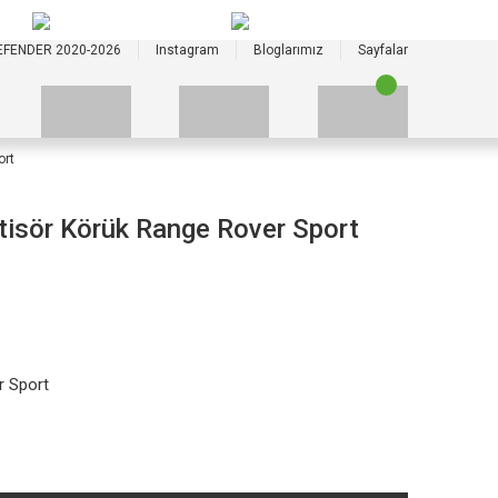
+90 535 523 33 59
+90 535 523 33 59
EFENDER 2020-2026
Instagram
Bloglarımız
Sayfalar
ort
isör Körük Range Rover Sport
r Sport