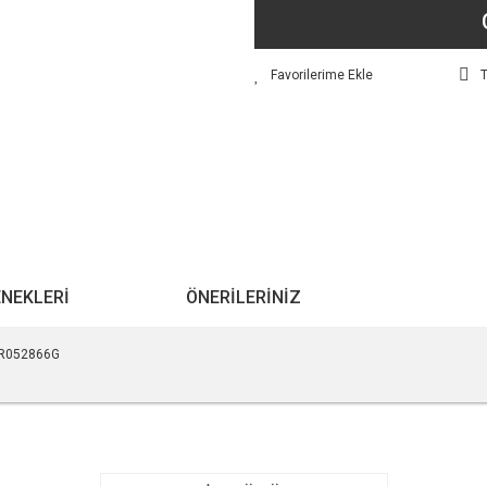
T
ENEKLERI
ÖNERILERINIZ
 LR052866G
r konularda yetersiz gördüğünüz noktaları öneri formunu kullanarak tarafımıza ile