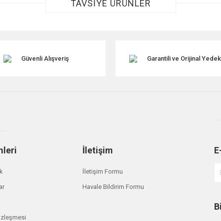
TAVSİYE ÜRÜNLER
Güvenli Alışveriş
Garantili ve Orijinal Yede
Gönder
mleri
İletişim
E
ik
İletişim Formu
ar
Havale Bildirim Formu
B
özleşmesi