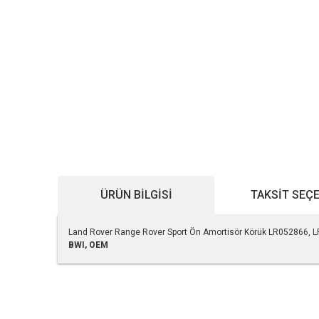
ÜRÜN BILGISI
TAKSIT SEÇ
Land Rover Range Rover Sport Ön Amortisör Körük LR052866,
BWI, OEM
Bu ürünün fiyat bilgisi, resim, ürün açıklamalarında ve diğe
Görüş ve önerileriniz için teşekkür ederiz.