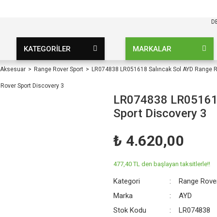
KARGO BEDAVA
UZ ŞARTSIZ
D
KATEGORİLER
MARKALAR
 Aksesuar
Range Rover Sport
LR074838 LR051618 Salıncak Sol AYD Range Ro
LR074838 LR051618
Sport Discovery 3
₺ 4.620,00
477,40 TL den başlayan taksitlerle!!
Kategori
Range Rove
Marka
AYD
Stok Kodu
LR074838