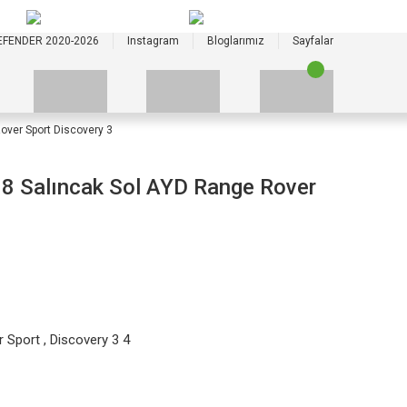
+90 535 523 33 59
+90 535 523 33 59
EFENDER 2020-2026
Instagram
Bloglarımız
Sayfalar
ver Sport Discovery 3
 Salıncak Sol AYD Range Rover
r Sport
,
Discovery 3 4