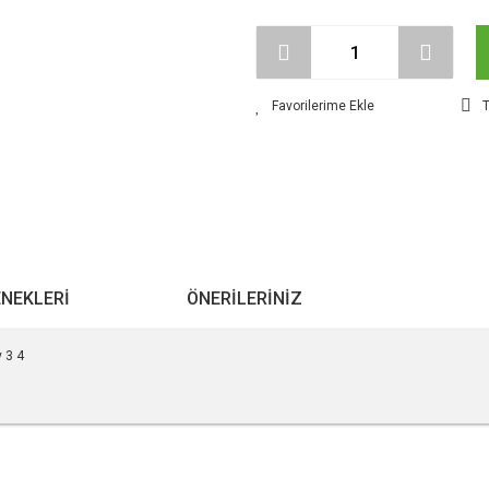
T
ENEKLERI
ÖNERILERINIZ
 3 4
r konularda yetersiz gördüğünüz noktaları öneri formunu kullanarak tarafımıza ile