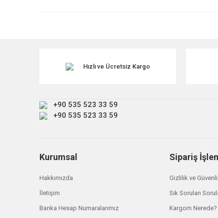
Ürün resmi kalitesiz, bozuk veya görüntülenemiyor.
Ürün açıklamasında eksik bilgiler bulunuyor.
Ürün bilgilerinde hatalar bulunuyor.
Ürün fiyatı diğer sitelerden daha pahalı.
Hızlı ve Ücretsiz Kargo
Bu ürüne benzer farklı alternatifler olmalı.
+90 535 523 33 59
+90 535 523 33 59
Kurumsal
Sipariş İşle
Hakkımızda
Gizlilik ve Güvenl
İletişim
Sık Sorulan Sorul
Banka Hesap Numaralarımız
Kargom Nerede?