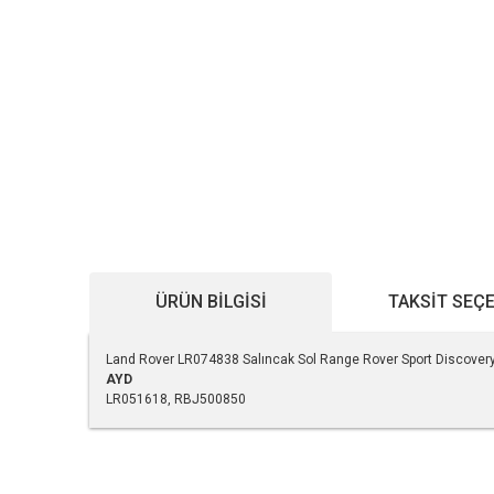
ÜRÜN BILGISI
TAKSIT SEÇ
Land Rover LR074838 Salıncak Sol Range Rover Sport Discovery
AYD
LR051618, RBJ500850
Bu ürünün fiyat bilgisi, resim, ürün açıklamalarında ve diğe
Görüş ve önerileriniz için teşekkür ederiz.