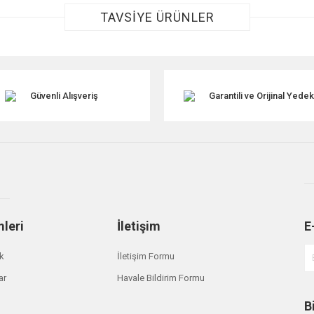
TAVSİYE ÜRÜNLER
Güvenli Alışveriş
Garantili ve Orijinal Yede
Gönder
mleri
İletişim
E
ik
İletişim Formu
ar
Havale Bildirim Formu
B