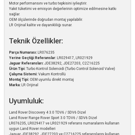
Motor performansını ve turbo tepkisini iyileştirir.
Yakıt tüketimi ve emisyon değerlerinin optimize edilmesine katkı
sağlar.
OEM ölçülerinde doğrudan montaj yapılabilir.
LR Orijinal kalite ve dayanıklılığı sunar.
Teknik Özellikler:
Parça Numarası:
LR076235
Yerine Geçtiği Referanslar:
LR029417, LR021929
Jaguar Referansları:
JDE38292, JDE27203, C2Z16225
Ürün Tipi:
Turbo Kontrol Solenoidi (Turbo Control Solenoid Valve)
Çalışma Sistemi:
Vakum Kontrollü
Montaj Tipi:
OEM uyumlu direkt montaj
Marka:
LR Orijinal
Uyumluluk:
Land Rover Discovery 4 3.0 TDV6 / SDV6 Dizel
Land Rover Range Rover Sport 3.0 TDV6 / SDV6 Dizel
LR076235, LR029417 ve LR021929 referans numaralarını kullanan
uygun Land Rover modelleri
Jaguar JDE38292, JDE27203 ve C2Z16225 referanslarını kullanan