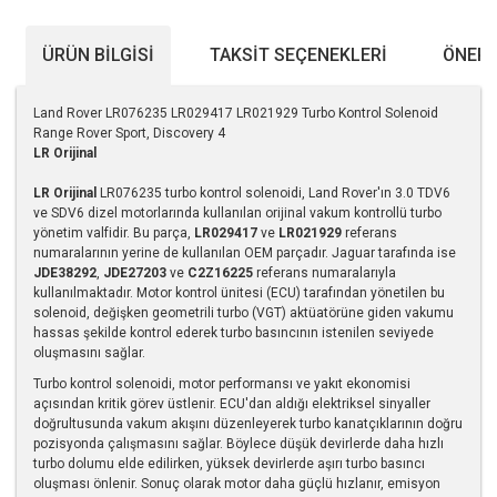
ÜRÜN BILGISI
TAKSIT SEÇENEKLERI
ÖNERI
Land Rover LR076235 LR029417 LR021929 Turbo Kontrol Solenoid
Range Rover Sport, Discovery 4
LR Orijinal
LR Orijinal
LR076235 turbo kontrol solenoidi, Land Rover'ın 3.0 TDV6
ve SDV6 dizel motorlarında kullanılan orijinal vakum kontrollü turbo
yönetim valfidir. Bu parça,
LR029417
ve
LR021929
referans
numaralarının yerine de kullanılan OEM parçadır. Jaguar tarafında ise
JDE38292
,
JDE27203
ve
C2Z16225
referans numaralarıyla
kullanılmaktadır. Motor kontrol ünitesi (ECU) tarafından yönetilen bu
solenoid, değişken geometrili turbo (VGT) aktüatörüne giden vakumu
hassas şekilde kontrol ederek turbo basıncının istenilen seviyede
oluşmasını sağlar.
Turbo kontrol solenoidi, motor performansı ve yakıt ekonomisi
açısından kritik görev üstlenir. ECU'dan aldığı elektriksel sinyaller
doğrultusunda vakum akışını düzenleyerek turbo kanatçıklarının doğru
pozisyonda çalışmasını sağlar. Böylece düşük devirlerde daha hızlı
turbo dolumu elde edilirken, yüksek devirlerde aşırı turbo basıncı
oluşması önlenir. Sonuç olarak motor daha güçlü hızlanır, emisyon