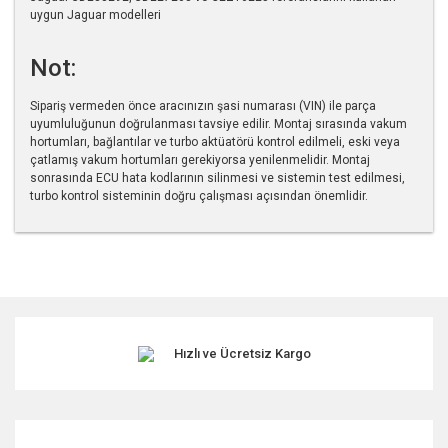
uygun Jaguar modelleri
Not:
Sipariş vermeden önce aracınızın şasi numarası (VIN) ile parça
uyumluluğunun doğrulanması tavsiye edilir. Montaj sırasında vakum
hortumları, bağlantılar ve turbo aktüatörü kontrol edilmeli, eski veya
çatlamış vakum hortumları gerekiyorsa yenilenmelidir. Montaj
sonrasında ECU hata kodlarının silinmesi ve sistemin test edilmesi,
turbo kontrol sisteminin doğru çalışması açısından önemlidir.
Bu ürünün fiyat bilgisi, resim, ürün açıklamalarında ve diğer
konularda yetersiz gördüğünüz noktaları öneri formunu
kullanarak tarafımıza iletebilirsiniz.
Görüş ve önerileriniz için teşekkür ederiz.
Hızlı ve Ücretsiz Kargo
Ürün resmi kalitesiz, bozuk veya görüntülenemiyor.
Ürün açıklamasında eksik bilgiler bulunuyor.
Ürün bilgilerinde hatalar bulunuyor.
Ürün fiyatı diğer sitelerden daha pahalı.