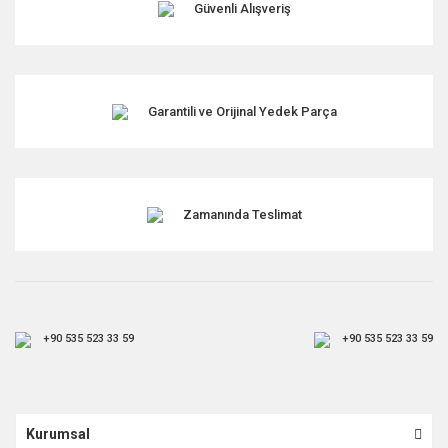
Güvenli Alışveriş
Bu ürüne benzer farklı alternatifler olmalı.
Garantili ve Orijinal Yedek Parça
Gönder
Zamanında Teslimat
+90 535 523 33 59
+90 535 523 33 59
Kurumsal