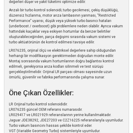
değerleri düşer ve yakıt tüketimi optimize edilir.
Arızalı bir turbo kontrol solenoidi; turbo gecikmesi, çekiş düşüklüğü,
düzensiz hızlanma, motor arıza lambasının yanması, "Restricted
Performance" uyarısı, düşük veya yüksek turbo basıncı hataları
(underboost / overboost) gibi problemlere neden olabilir. Ayrıca vakum
hattındaki kaçaklar veya eskiyen hortumlar da benzer belirtiler
oluşturabileceğinden, parça değişimi sırasında vakum sistemi ve
turbo aktüatörünün de kontrol edilmesi tavsiye edilir.
LR076235, orijinal ölçü ve elektriksel değerlere sahip olduğundan
herhangi bir modifikasyon gerektirmeden doğrudan monte edilir.
Montaj sonrasında vakum hortumlarının doğru bağlantısı kontrol
edilmeli, gerekiyorsa arıza kodları silinmeli ve test sürüşü
gerçekleştirilmelidir. Orijinal LR parçası olması sayesinde uzun
ömürlü, güvenilir ve fabrika performansında çalışma sunar.
Öne Çıkan Özellikler:
LR Orijinal turbo kontrol solenoididir.
LR076235 güncel OEM referans numarasıdır.
LR029417 ve LR021929 referanslarının yerine kullanılmaktadır.
Jaguar JDE38292, JDE27203 ve C2Z16225 referanslarıyla uyumludur.
Turbo vakum basıncını hassas şekilde kontrol eder.
VGT (Variable Geometry Turbo) sistemleriyle uyumludur.