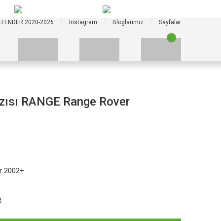
+90 535 523 33 59
+90 535 523 33 59
EFENDER 2020-2026
Instagram
Bloglarımız
Sayfalar
zısı RANGE Range Rover
r 2002+
R