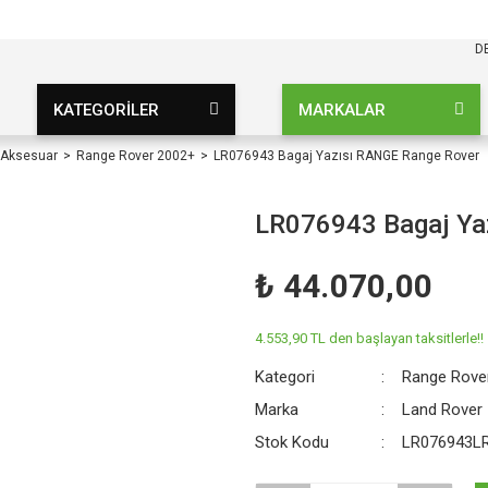
KARGO BEDAVA
UZ ŞARTSIZ
D
KATEGORİLER
MARKALAR
 Aksesuar
Range Rover 2002+
LR076943 Bagaj Yazısı RANGE Range Rover
LR076943 Bagaj Ya
₺ 44.070,00
4.553,90 TL den başlayan taksitlerle!!
Kategori
Range Rove
Marka
Land Rover
Stok Kodu
LR076943L