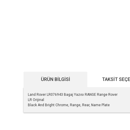
ÜRÜN BILGISI
TAKSIT SEÇ
Land Rover LR076943 Bagaj Yazısı RANGE Range Rover
LR Orijinal
Black And Bright Chrome, Range, Rear, Name Plate
Bu ürünün fiyat bilgisi, resim, ürün açıklamalarında ve diğe
Görüş ve önerileriniz için teşekkür ederiz.