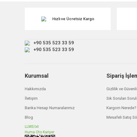
Ürün resmi kalitesiz, bozuk veya görüntülenemiyor.
Ürün açıklamasında eksik bilgiler bulunuyor.
Hızlı ve Ücretsiz Kargo
Ürün bilgilerinde hatalar bulunuyor.
Ürün fiyatı diğer sitelerden daha pahalı.
+90 535 523 33 59
Bu ürüne benzer farklı alternatifler olmalı.
+90 535 523 33 59
Kurumsal
Sipariş İşle
Hakkımızda
Gizlilik ve Güvenl
İletişim
Sık Sorulan Sorul
Banka Hesap Numaralarımız
Kargom Nerede?
Blog
Mesafeli Satış S
LLMS.txt
Huma Oto Kariyer