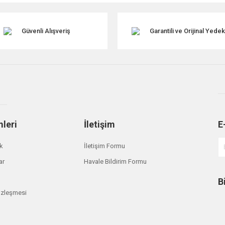
Güvenli Alışveriş
Garantili ve Orijinal Yede
mleri
İletişim
E
Gönder
ik
İletişim Formu
ar
Havale Bildirim Formu
B
özleşmesi