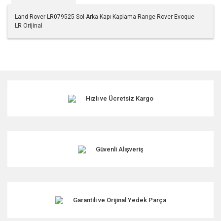
Land Rover LR079525 Sol Arka Kapı Kaplama Range Rover Evoque
LR Orijinal
Bu ürünün fiyat bilgisi, resim, ürün açıklamalarında ve diğer
konularda yetersiz gördüğünüz noktaları öneri formunu
kullanarak tarafımıza iletebilirsiniz.
Görüş ve önerileriniz için teşekkür ederiz.
Hızlı ve Ücretsiz Kargo
Ürün resmi kalitesiz, bozuk veya görüntülenemiyor.
Ürün açıklamasında eksik bilgiler bulunuyor.
Ürün bilgilerinde hatalar bulunuyor.
Ürün fiyatı diğer sitelerden daha pahalı.
Güvenli Alışveriş
Bu ürüne benzer farklı alternatifler olmalı.
Garantili ve Orijinal Yedek Parça