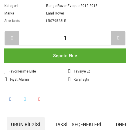
Kategori
Range Rover Evoque 2012-2018
Marka
Land Rover
Stok Kodu
LR079525LR
Sepete Ekle
Tavsiye Et
Fiyat Alarmı
Karşılaştır
ÜRÜN BILGISI
TAKSIT SEÇENEKLERI
ÖNERI