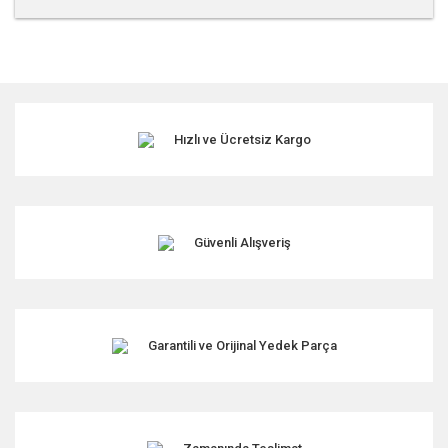
Bu ürünün fiyat bilgisi, resim, ürün açıklamalarında ve diğer
konularda yetersiz gördüğünüz noktaları öneri formunu
kullanarak tarafımıza iletebilirsiniz.
Görüş ve önerileriniz için teşekkür ederiz.
Hızlı ve Ücretsiz Kargo
Ürün resmi kalitesiz, bozuk veya görüntülenemiyor.
Ürün açıklamasında eksik bilgiler bulunuyor.
Ürün bilgilerinde hatalar bulunuyor.
Ürün fiyatı diğer sitelerden daha pahalı.
Güvenli Alışveriş
Bu ürüne benzer farklı alternatifler olmalı.
Garantili ve Orijinal Yedek Parça
Gönder