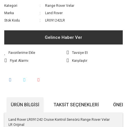
Kategori
Range Rover Velar
Marka
Land Rover
Stok Kodu
LR091242LR
Gelince Haber Ver
Tavsiye Et
Fiyat Alarmı
Karşılaştır
ÜRÜN BILGISI
TAKSIT SEÇENEKLERI
ÖNERI
Land Rover LR091242 Cruise Kontrol Sensörü Range Rover Velar
LR Orijinal