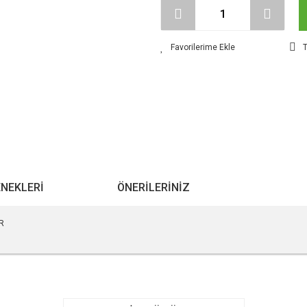
T
ENEKLERI
ÖNERILERINIZ
R
r konularda yetersiz gördüğünüz noktaları öneri formunu kullanarak tarafımıza ile