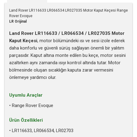
Land Rover LR116633 LR066534 LR027035 Motor Kaput Keçesi Range
Rover Evoque
LR Orijinal
Land Rover LR116633 / LR066534 / LR027035 Motor
Kaput Keçesi
, motor bölümündeki ısı ve sesi izole ederek
daha konforlu ve güvenli sürüş sağlayan önemli bir yalıtım
parçasıdır. Kaput altına monte edilen bu keçe, motor sesini
azaltırken aynı zamanda ısıyı kontrol altında tutar. Motor
bölmesinde oluşan sıcaklığın kaputa zarar vermesini
önlemeye yardımcı olur.
Uyumlu Araçlar
• Range Rover Evoque
Ürün Özellikleri
• LR116633, LR066534, LR02703