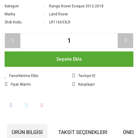
Kategori
Range Rover Evoque 2012-2018
Marka
Land Rover
Stok Kodu
LR116633LR
Sepete Ekle
Tavsiye Et
Fiyat Alarmı
Karşılaştır
ÜRÜN BILGISI
TAKSIT SEÇENEKLERI
ÖNERI