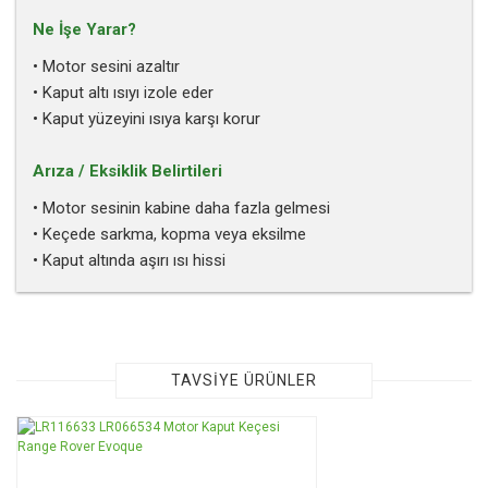
Ne İşe Yarar?
• Motor sesini azaltır
• Kaput altı ısıyı izole eder
• Kaput yüzeyini ısıya karşı korur
Arıza / Eksiklik Belirtileri
• Motor sesinin kabine daha fazla gelmesi
• Keçede sarkma, kopma veya eksilme
• Kaput altında aşırı ısı hissi
Bu ürünün fiyat bilgisi, resim, ürün açıklamalarında ve diğer
konularda yetersiz gördüğünüz noktaları öneri formunu
kullanarak tarafımıza iletebilirsiniz.
Görüş ve önerileriniz için teşekkür ederiz.
TAVSİYE ÜRÜNLER
Ürün resmi kalitesiz, bozuk veya görüntülenemiyor.
TÜKENDİ
Ürün açıklamasında eksik bilgiler bulunuyor.