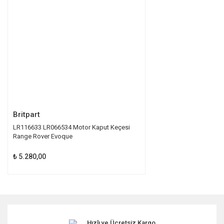
Ürün bilgilerinde hatalar bulunuyor.
Ürün fiyatı diğer sitelerden daha pahalı.
Bu ürüne benzer farklı alternatifler olmalı.
Gönder
Britpart
LR116633 LR066534 Motor Kaput Keçesi
Range Rover Evoque
₺ 5.280,00
Hızlı ve Ücretsiz Kargo