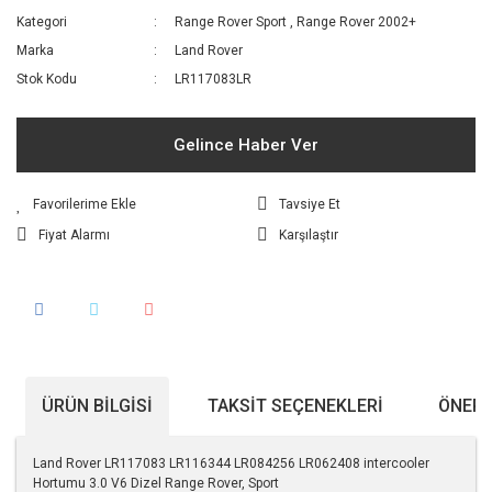
Kategori
Range Rover Sport
,
Range Rover 2002+
Marka
Land Rover
Stok Kodu
LR117083LR
Gelince Haber Ver
Tavsiye Et
Fiyat Alarmı
Karşılaştır
ÜRÜN BILGISI
TAKSIT SEÇENEKLERI
ÖNERI
Land Rover LR117083 LR116344 LR084256 LR062408 intercooler
Hortumu 3.0 V6 Dizel Range Rover, Sport