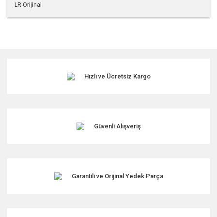
LR Orijinal
Bu ürünün fiyat bilgisi, resim, ürün açıklamalarında ve diğer
konularda yetersiz gördüğünüz noktaları öneri formunu
kullanarak tarafımıza iletebilirsiniz.
Görüş ve önerileriniz için teşekkür ederiz.
Hızlı ve Ücretsiz Kargo
Ürün resmi kalitesiz, bozuk veya görüntülenemiyor.
Ürün açıklamasında eksik bilgiler bulunuyor.
Ürün bilgilerinde hatalar bulunuyor.
Ürün fiyatı diğer sitelerden daha pahalı.
Güvenli Alışveriş
Bu ürüne benzer farklı alternatifler olmalı.
Garantili ve Orijinal Yedek Parça
Gönder