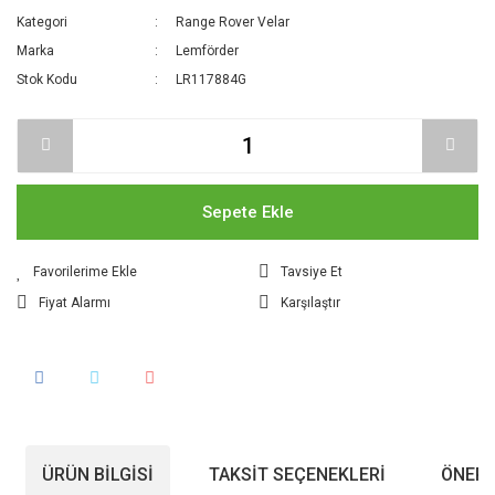
Kategori
Range Rover Velar
Marka
Lemförder
Stok Kodu
LR117884G
Sepete Ekle
Tavsiye Et
Fiyat Alarmı
Karşılaştır
ÜRÜN BILGISI
TAKSIT SEÇENEKLERI
ÖNERI