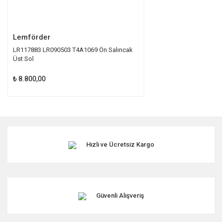
Gönder
Lemförder
LR117883 LR090503 T4A1069 Ön Salıncak
Üst Sol
₺ 8.800,00
Hızlı ve Ücretsiz Kargo
Güvenli Alışveriş