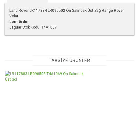
Land Rover LR117884 LR090502 Ön Salıncak Üst Sağ Range Rover
Velar
Lemförder
Jaguar Stok Kodu: T4A1067
Bu ürünün fiyat bilgisi, resim, ürün açıklamalarında ve diğer
konularda yetersiz gördüğünüz noktaları öneri formunu
kullanarak tarafımıza iletebilirsiniz.
Görüş ve önerileriniz için teşekkür ederiz.
TAVSİYE ÜRÜNLER
Ürün resmi kalitesiz, bozuk veya görüntülenemiyor.
Ürün açıklamasında eksik bilgiler bulunuyor.
Ürün bilgilerinde hatalar bulunuyor.
Ürün fiyatı diğer sitelerden daha pahalı.
Bu ürüne benzer farklı alternatifler olmalı.