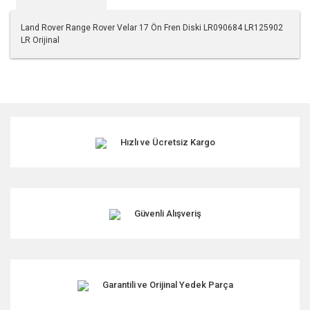
Land Rover Range Rover Velar 17 Ön Fren Diski LR090684 LR125902
LR Orijinal
Bu ürünün fiyat bilgisi, resim, ürün açıklamalarında ve diğer
konularda yetersiz gördüğünüz noktaları öneri formunu
kullanarak tarafımıza iletebilirsiniz.
Görüş ve önerileriniz için teşekkür ederiz.
Hızlı ve Ücretsiz Kargo
Ürün resmi kalitesiz, bozuk veya görüntülenemiyor.
Ürün açıklamasında eksik bilgiler bulunuyor.
Ürün bilgilerinde hatalar bulunuyor.
Ürün fiyatı diğer sitelerden daha pahalı.
Güvenli Alışveriş
Bu ürüne benzer farklı alternatifler olmalı.
Garantili ve Orijinal Yedek Parça