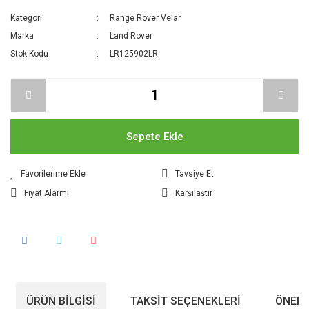
Kategori
Range Rover Velar
Marka
Land Rover
Stok Kodu
LR125902LR
Sepete Ekle
Tavsiye Et
Fiyat Alarmı
Karşılaştır
ÜRÜN BILGISI
TAKSIT SEÇENEKLERI
ÖNERI