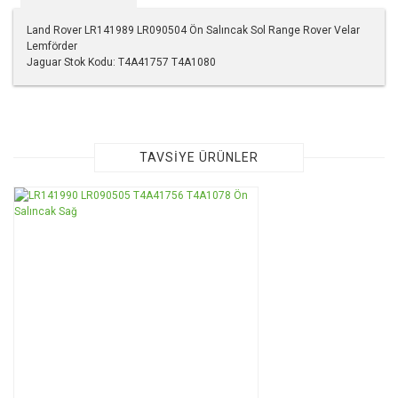
Land Rover LR141989 LR090504 Ön Salıncak Sol Range Rover Velar
Lemförder
Jaguar Stok Kodu: T4A41757 T4A1080
Bu ürünün fiyat bilgisi, resim, ürün açıklamalarında ve diğer
konularda yetersiz gördüğünüz noktaları öneri formunu
kullanarak tarafımıza iletebilirsiniz.
Görüş ve önerileriniz için teşekkür ederiz.
TAVSİYE ÜRÜNLER
Ürün resmi kalitesiz, bozuk veya görüntülenemiyor.
Ürün açıklamasında eksik bilgiler bulunuyor.
Ürün bilgilerinde hatalar bulunuyor.
Ürün fiyatı diğer sitelerden daha pahalı.
Bu ürüne benzer farklı alternatifler olmalı.