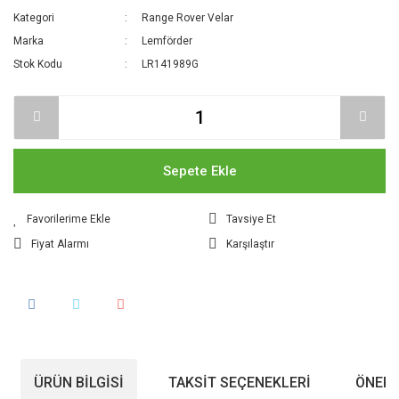
Kategori
Range Rover Velar
Marka
Lemförder
Stok Kodu
LR141989G
Sepete Ekle
Tavsiye Et
Fiyat Alarmı
Karşılaştır
ÜRÜN BILGISI
TAKSIT SEÇENEKLERI
ÖNERI