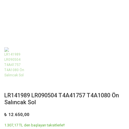
LR141989 LR090504 T4A41757 T4A1080 Ön
Salıncak Sol
₺ 12.650,00
1.307,17 TL den başlayan taksitlerle!!