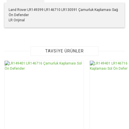
Land Rover LR149399 LR146710 LR130591 Çamurluk Kaplaması Sağ
Ön Defender
LR Orijinal
Bu ürünün fiyat bilgisi, resim, ürün açıklamalarında ve diğer
konularda yetersiz gördüğünüz noktaları öneri formunu
kullanarak tarafımıza iletebilirsiniz.
Görüş ve önerileriniz için teşekkür ederiz.
TAVSİYE ÜRÜNLER
Ürün resmi kalitesiz, bozuk veya görüntülenemiyor.
Ürün açıklamasında eksik bilgiler bulunuyor.
Ürün bilgilerinde hatalar bulunuyor.
Ürün fiyatı diğer sitelerden daha pahalı.
Bu ürüne benzer farklı alternatifler olmalı.