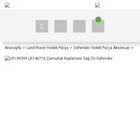
+90 535 523 33 59
+90 535 523 33 59
Anasayfa
Land Rover Yedek Parça
Defender Yedek Parça Aksesuar
Ye