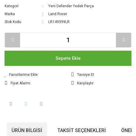
Kategori
Yeni Defender Yedek Parça
Marka
Land Rover
Stok Kodu
LR149399LR
Sepete Ekle
Tavsiye Et
Fiyat Alarmı
Karşılaştır
ÜRÜN BILGISI
TAKSIT SEÇENEKLERI
ÖNERI