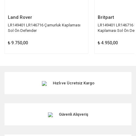
Gönder
Land Rover
Britpart
LR149401 LR146716 Çamurluk Kaplaması
LR149401 LR146716 
Sol Ön Defender
Kaplaması Sol Ön De
₺ 9.750,00
₺ 4.950,00
Hızlı ve Ücretsiz Kargo
Güvenli Alışveriş