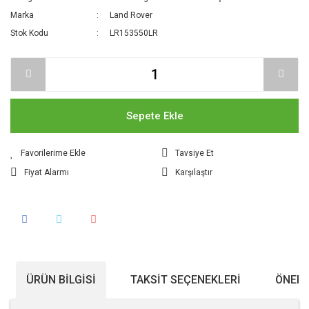
Marka
Land Rover
Stok Kodu
LR153550LR
Sepete Ekle
Tavsiye Et
Fiyat Alarmı
Karşılaştır
ÜRÜN BILGISI
TAKSIT SEÇENEKLERI
ÖNERI