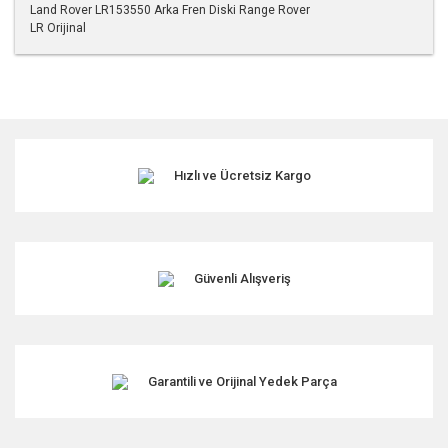
Land Rover LR153550 Arka Fren Diski Range Rover
LR Orijinal
Bu ürünün fiyat bilgisi, resim, ürün açıklamalarında ve diğer
konularda yetersiz gördüğünüz noktaları öneri formunu
kullanarak tarafımıza iletebilirsiniz.
Görüş ve önerileriniz için teşekkür ederiz.
Hızlı ve Ücretsiz Kargo
Ürün resmi kalitesiz, bozuk veya görüntülenemiyor.
Ürün açıklamasında eksik bilgiler bulunuyor.
Ürün bilgilerinde hatalar bulunuyor.
Ürün fiyatı diğer sitelerden daha pahalı.
Güvenli Alışveriş
Bu ürüne benzer farklı alternatifler olmalı.
Garantili ve Orijinal Yedek Parça
Gönder