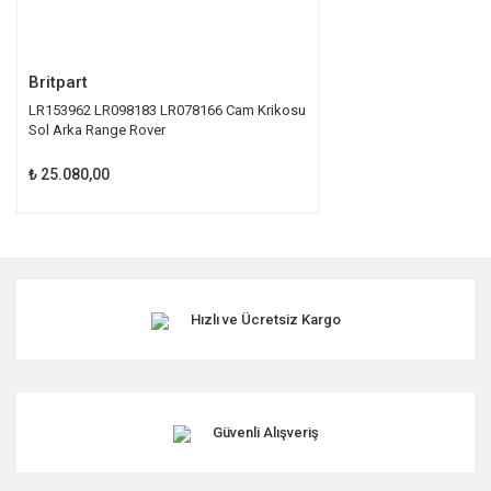
Gönder
Britpart
LR153962 LR098183 LR078166 Cam Krikosu
Sol Arka Range Rover
₺ 25.080,00
Hızlı ve Ücretsiz Kargo
Güvenli Alışveriş