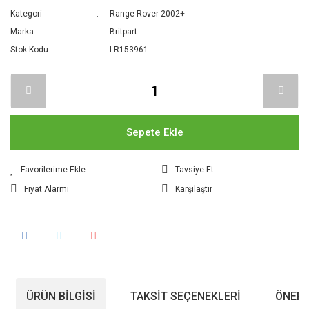
Kategori
Range Rover 2002+
Marka
Britpart
Stok Kodu
LR153961
Sepete Ekle
Tavsiye Et
Fiyat Alarmı
Karşılaştır
ÜRÜN BILGISI
TAKSIT SEÇENEKLERI
ÖNERI