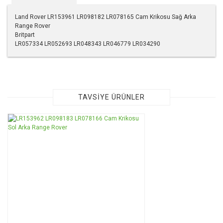
Land Rover LR153961 LR098182 LR078165 Cam Krikosu Sağ Arka
Range Rover
Britpart
LR057334 LR052693 LR048343 LR046779 LR034290
Bu ürünün fiyat bilgisi, resim, ürün açıklamalarında ve diğer
konularda yetersiz gördüğünüz noktaları öneri formunu
kullanarak tarafımıza iletebilirsiniz.
Görüş ve önerileriniz için teşekkür ederiz.
TAVSİYE ÜRÜNLER
Ürün resmi kalitesiz, bozuk veya görüntülenemiyor.
Ürün açıklamasında eksik bilgiler bulunuyor.
Ürün bilgilerinde hatalar bulunuyor.
Ürün fiyatı diğer sitelerden daha pahalı.
Bu ürüne benzer farklı alternatifler olmalı.