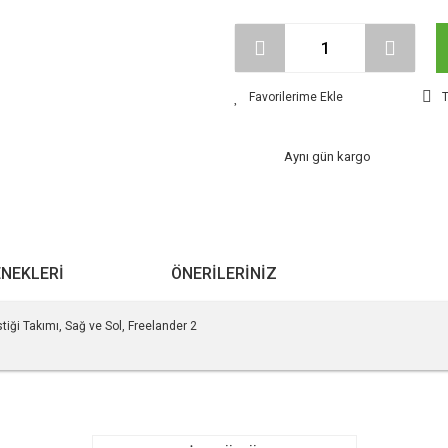
T
Aynı gün kargo
ENEKLERI
ÖNERILERINIZ
ği Takımı, Sağ ve Sol, Freelander 2
r konularda yetersiz gördüğünüz noktaları öneri formunu kullanarak tarafımıza ile