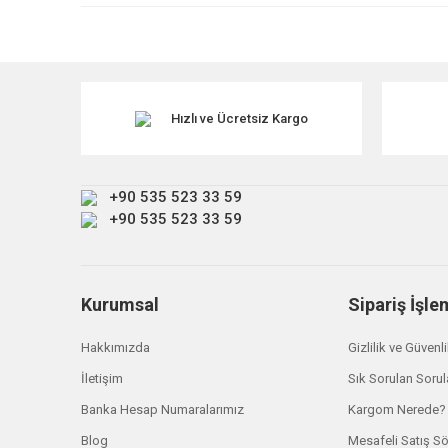
Ürün resmi kalitesiz, bozuk veya görüntülenemiyor.
Ürün açıklamasında eksik bilgiler bulunuyor.
Ürün bilgilerinde hatalar bulunuyor.
Ürün fiyatı diğer sitelerden daha pahalı.
Hızlı ve Ücretsiz Kargo
Bu ürüne benzer farklı alternatifler olmalı.
+90 535 523 33 59
+90 535 523 33 59
Kurumsal
Sipariş İşle
Land Rover
Hakkımızda
Gizlilik ve Güvenl
Silgi Lastiği Sol LR056305 Freelander 2
İletişim
Sık Sorulan Sorul
Land 
Banka Hesap Numaralarımız
Kargom Nerede?
₺ 2.046,00
Freela
Blog
Mesafeli Satış S