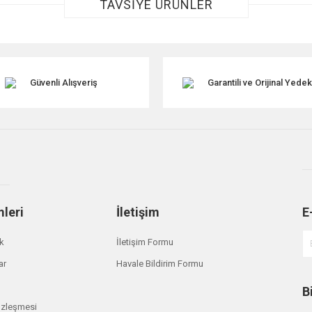
TAVSİYE ÜRÜNLER
Güvenli Alışveriş
Garantili ve Orijinal Yede
Gönder
mleri
İletişim
E
ik
İletişim Formu
ar
Havale Bildirim Formu
Rover
B
nder 2 Ön Cam Silgi Lastiği Sağ LR056308
özleşmesi