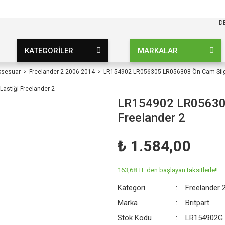
KARGO BEDAVA
UZ ŞARTSIZ
D
KATEGORİLER
MARKALAR
ksesuar
Freelander 2 2006-2014
LR154902 LR056305 LR056308 Ön Cam Silgi 
LR154902 LR056305
Freelander 2
₺ 1.584,00
163,68 TL den başlayan taksitlerle!!
Kategori
Freelander 
Marka
Britpart
Stok Kodu
LR154902G