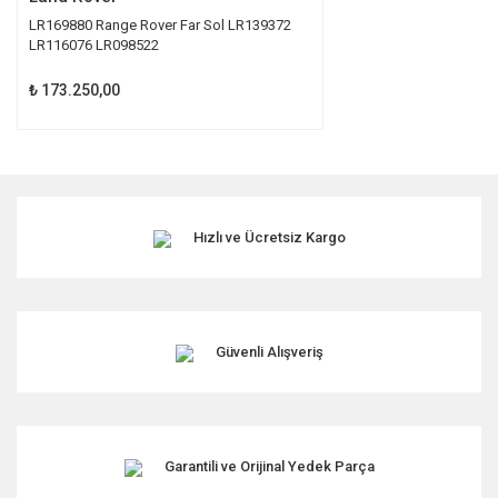
LR169880 Range Rover Far Sol LR139372
LR116076 LR098522
₺ 173.250,00
Hızlı ve Ücretsiz Kargo
Güvenli Alışveriş
Garantili ve Orijinal Yedek Parça