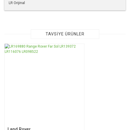
LR Orijinal
Bu ürünün fiyat bilgisi, resim, ürün açıklamalarında ve diğer
konularda yetersiz gördüğünüz noktaları öneri formunu
kullanarak tarafımıza iletebilirsiniz.
Görüş ve önerileriniz için teşekkür ederiz.
TAVSİYE ÜRÜNLER
Ürün resmi kalitesiz, bozuk veya görüntülenemiyor.
TÜKENDİ
Ürün açıklamasında eksik bilgiler bulunuyor.
Ürün bilgilerinde hatalar bulunuyor.
Ürün fiyatı diğer sitelerden daha pahalı.
Bu ürüne benzer farklı alternatifler olmalı.
Gönder
Land Rover