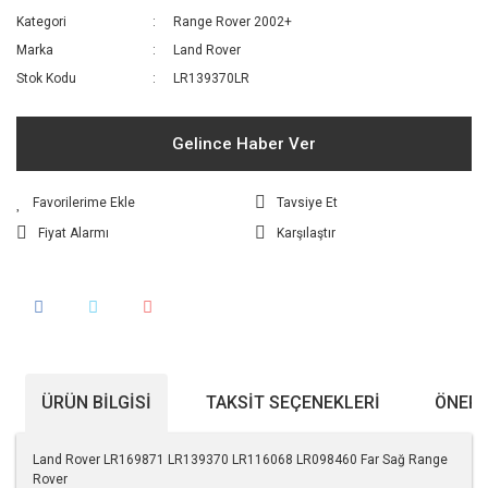
Kategori
Range Rover 2002+
Marka
Land Rover
Stok Kodu
LR139370LR
Gelince Haber Ver
Tavsiye Et
Fiyat Alarmı
Karşılaştır
ÜRÜN BILGISI
TAKSIT SEÇENEKLERI
ÖNERI
Land Rover LR169871 LR139370 LR116068 LR098460 Far Sağ Range
Rover