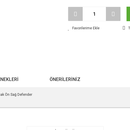
T
ENEKLERI
ÖNERILERINIZ
ak Ön Sağ Defender
r konularda yetersiz gördüğünüz noktaları öneri formunu kullanarak tarafımıza ile