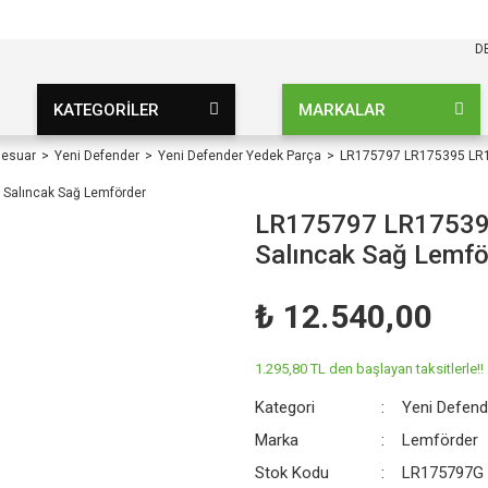
KARGO BEDAVA
UZ ŞARTSIZ
D
KATEGORİLER
MARKALAR
sesuar
Yeni Defender
Yeni Defender Yedek Parça
LR175797 LR175395 LR1
LR175797 LR17539
Salıncak Sağ Lemfö
₺ 12.540,00
1.295,80 TL den başlayan taksitlerle!!
Kategori
Yeni Defend
Marka
Lemförder
Stok Kodu
LR175797G