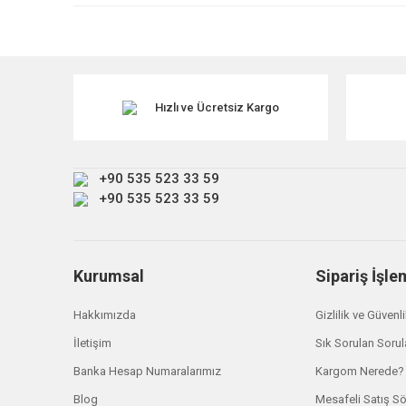
Ürün resmi kalitesiz, bozuk veya görüntülenemiyor.
Ürün açıklamasında eksik bilgiler bulunuyor.
Ürün bilgilerinde hatalar bulunuyor.
Ürün fiyatı diğer sitelerden daha pahalı.
Hızlı ve Ücretsiz Kargo
Bu ürüne benzer farklı alternatifler olmalı.
+90 535 523 33 59
+90 535 523 33 59
Kurumsal
Sipariş İşle
Hakkımızda
Gizlilik ve Güvenl
İletişim
Sık Sorulan Sorul
Banka Hesap Numaralarımız
Kargom Nerede?
Blog
Mesafeli Satış S