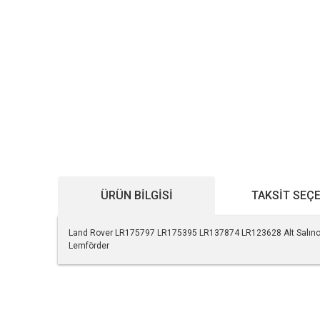
ÜRÜN BILGISI
TAKSIT SEÇ
Land Rover LR175797 LR175395 LR137874 LR123628 Alt Salınc
Lemförder
Bu ürünün fiyat bilgisi, resim, ürün açıklamalarında ve diğe
Görüş ve önerileriniz için teşekkür ederiz.