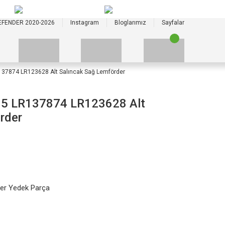
+90 535 523 33 59
+90 535 523 33 59
EFENDER 2020-2026
Instagram
Bloglarımız
Sayfalar
37874 LR123628 Alt Salıncak Sağ Lemförder
5 LR137874 LR123628 Alt
rder
er Yedek Parça