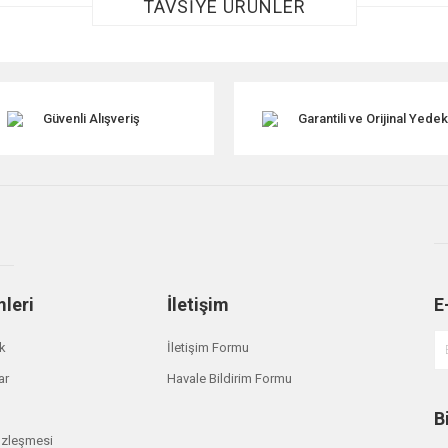
TAVSİYE ÜRÜNLER
Güvenli Alışveriş
Garantili ve Orijinal Yede
Gönder
mleri
İletişim
E
ik
İletişim Formu
ar
Havale Bildirim Formu
B
özleşmesi