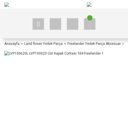
+90 535 523 33 59
+90 535 523 33 59
Anasayfa
Land Rover Yedek Parça
Freelander Yedek Parça Aksesuar
F