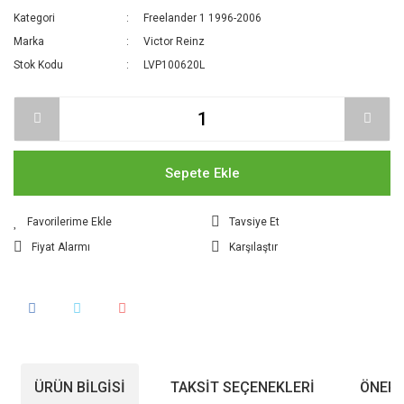
Kategori
Freelander 1 1996-2006
Marka
Victor Reinz
Stok Kodu
LVP100620L
Sepete Ekle
Tavsiye Et
Fiyat Alarmı
Karşılaştır
ÜRÜN BILGISI
TAKSIT SEÇENEKLERI
ÖNERI