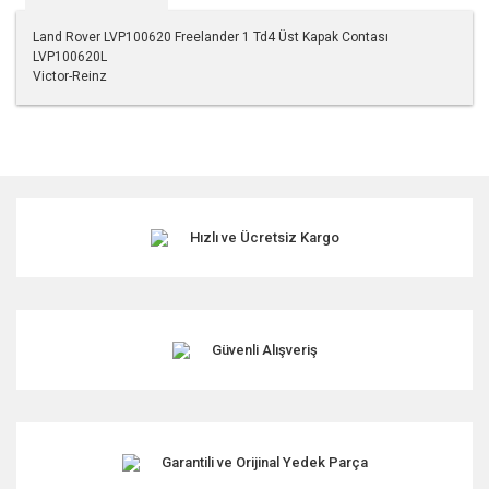
Land Rover LVP100620 Freelander 1 Td4 Üst Kapak Contası
LVP100620L
Victor-Reinz
Bu ürünün fiyat bilgisi, resim, ürün açıklamalarında ve diğer
konularda yetersiz gördüğünüz noktaları öneri formunu
kullanarak tarafımıza iletebilirsiniz.
Görüş ve önerileriniz için teşekkür ederiz.
Hızlı ve Ücretsiz Kargo
Ürün resmi kalitesiz, bozuk veya görüntülenemiyor.
Ürün açıklamasında eksik bilgiler bulunuyor.
Ürün bilgilerinde hatalar bulunuyor.
Ürün fiyatı diğer sitelerden daha pahalı.
Güvenli Alışveriş
Bu ürüne benzer farklı alternatifler olmalı.
Garantili ve Orijinal Yedek Parça