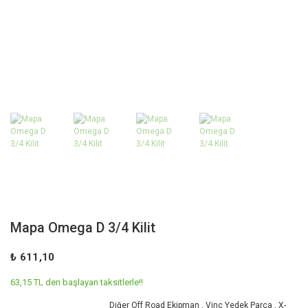
Mapa Omega D 3/4 Kilit
₺ 611,10
63,15 TL den başlayan taksitlerle!!
Diğer Off Road Ekipman
,
Vinç Yedek Parça
,
X-