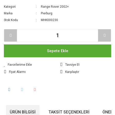
Kategori
Range Rover 2002+
Marka
Pierburg
Stok Kodu
MHK000230
Sepete Ekle
Tavsiye Et
Fiyat Alarmı
Karşılaştır
ÜRÜN BILGISI
TAKSIT SEÇENEKLERI
ÖNERI