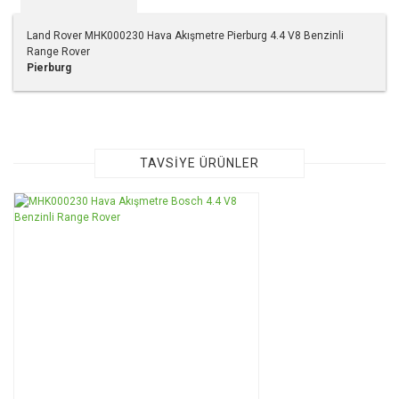
Land Rover MHK000230 Hava Akışmetre Pierburg 4.4 V8 Benzinli
Range Rover
Pierburg
Bu ürünün fiyat bilgisi, resim, ürün açıklamalarında ve diğer
konularda yetersiz gördüğünüz noktaları öneri formunu
kullanarak tarafımıza iletebilirsiniz.
Görüş ve önerileriniz için teşekkür ederiz.
TAVSİYE ÜRÜNLER
Ürün resmi kalitesiz, bozuk veya görüntülenemiyor.
Ürün açıklamasında eksik bilgiler bulunuyor.
Ürün bilgilerinde hatalar bulunuyor.
Ürün fiyatı diğer sitelerden daha pahalı.
Bu ürüne benzer farklı alternatifler olmalı.