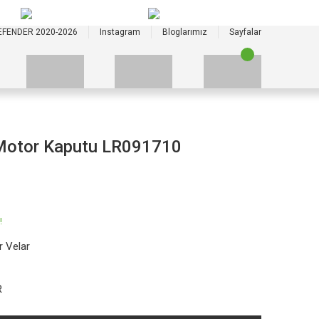
+90 535 523 33 59
+90 535 523 33 59
EFENDER 2020-2026
Instagram
Bloglarımız
Sayfalar
 Motor Kaputu LR091710
!
 Velar
R