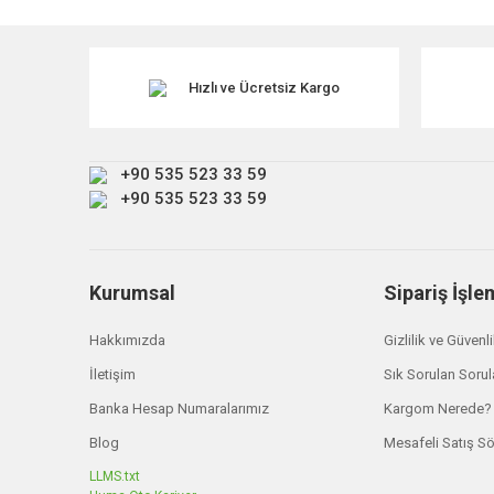
Görüş ve önerileriniz için teşekkür ederiz.
Ürün resmi kalitesiz, bozuk veya görüntülenemiyor.
Ürün açıklamasında eksik bilgiler bulunuyor.
Hızlı ve Ücretsiz Kargo
Ürün bilgilerinde hatalar bulunuyor.
Ürün fiyatı diğer sitelerden daha pahalı.
+90 535 523 33 59
Bu ürüne benzer farklı alternatifler olmalı.
+90 535 523 33 59
Kurumsal
Sipariş İşle
Hakkımızda
Gizlilik ve Güvenl
İletişim
Sık Sorulan Sorul
Banka Hesap Numaralarımız
Kargom Nerede?
Blog
Mesafeli Satış S
LLMS.txt