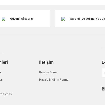
Güvenli Alışveriş
Garantili ve Orijinal Yede
mleri
İletişim
E
Gönder
ik
İletişim Formu
ar
Havale Bildirim Formu
B
özleşmesi