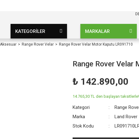
KARGO BEDAVA
UZ ŞARTSIZ
D
KATEGORİLER
MARKALAR
 Aksesuar
Range Rover Velar
Range Rover Velar Motor Kaputu LR091710
Range Rover Velar
₺ 142.890,00
14.765,30 TL den başlayan taksitlerle!
Kategori
Range Rover
Marka
Land Rover
Stok Kodu
LR091710L