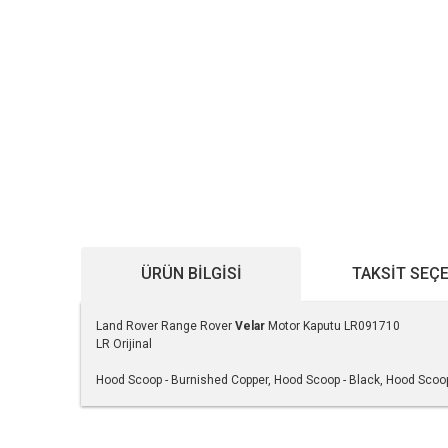
ÜRÜN BILGISI
TAKSIT SEÇ
Land Rover Range Rover
Velar
Motor Kaputu LR091710
LR Orijinal
Hood Scoop - Burnished Copper, Hood Scoop - Black, Hood Scoop
Bu ürünün fiyat bilgisi, resim, ürün açıklamalarında ve diğe