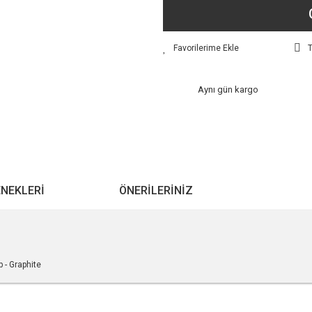
T
Aynı gün kargo
ENEKLERI
ÖNERILERINIZ
 - Graphite
r konularda yetersiz gördüğünüz noktaları öneri formunu kullanarak tarafımıza ile