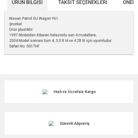
ÜRÜN BILGISI
TAKSIT SEÇENEKLERI
ÖNERI
Nissan Patrol GU Wagon Y61
Şnorkel
Ürün plastiktir.
1997 Modelden itibaren helezonlu seri 4 modellere,
2004 Model sonrası tüm 4, 3.0 lt I4 ve 4.2lt I6 için uyumludur.
Safari No: SS17HF
Bu ürünün fiyat bilgisi, resim, ürün açıklamalarında ve diğer
konularda yetersiz gördüğünüz noktaları öneri formunu
kullanarak tarafımıza iletebilirsiniz.
Görüş ve önerileriniz için teşekkür ederiz.
Hızlı ve Ücretsiz Kargo
Ürün resmi kalitesiz, bozuk veya görüntülenemiyor.
Ürün açıklamasında eksik bilgiler bulunuyor.
Ürün bilgilerinde hatalar bulunuyor.
Ürün fiyatı diğer sitelerden daha pahalı.
Güvenli Alışveriş
Bu ürüne benzer farklı alternatifler olmalı.