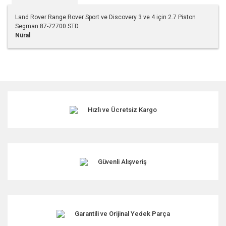
Land Rover Range Rover Sport ve Discovery 3 ve 4 için 2.7 Piston
Segman 87-72700 STD
Nüral
Bu ürünün fiyat bilgisi, resim, ürün açıklamalarında ve diğer
konularda yetersiz gördüğünüz noktaları öneri formunu
kullanarak tarafımıza iletebilirsiniz.
Görüş ve önerileriniz için teşekkür ederiz.
Hızlı ve Ücretsiz Kargo
Ürün resmi kalitesiz, bozuk veya görüntülenemiyor.
Ürün açıklamasında eksik bilgiler bulunuyor.
Ürün bilgilerinde hatalar bulunuyor.
Ürün fiyatı diğer sitelerden daha pahalı.
Güvenli Alışveriş
Bu ürüne benzer farklı alternatifler olmalı.
Garantili ve Orijinal Yedek Parça