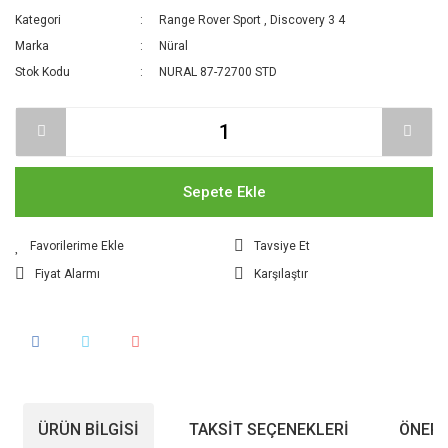
Kategori
Range Rover Sport
,
Discovery 3 4
Marka
Nüral
Stok Kodu
NURAL 87-72700 STD
Sepete Ekle
Tavsiye Et
Fiyat Alarmı
Karşılaştır
ÜRÜN BILGISI
TAKSIT SEÇENEKLERI
ÖNERI