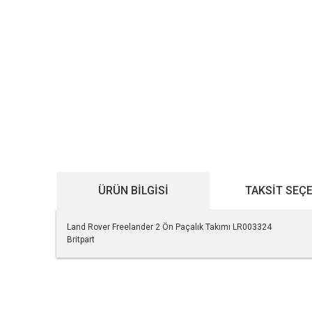
ÜRÜN BILGISI
TAKSIT SEÇ
Land Rover Freelander 2 Ön Paçalık Takımı LR003324
Britpart
Bu ürünün fiyat bilgisi, resim, ürün açıklamalarında ve diğe
Görüş ve önerileriniz için teşekkür ederiz.