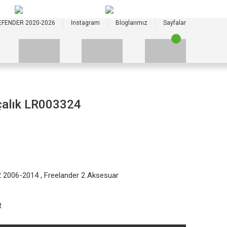
+90 535 523 33 59
+90 535 523 33 59
EFENDER 2020-2026
Instagram
Bloglarımız
Sayfalar
çalık LR003324
2 2006-2014
,
Freelander 2 Aksesuar
R