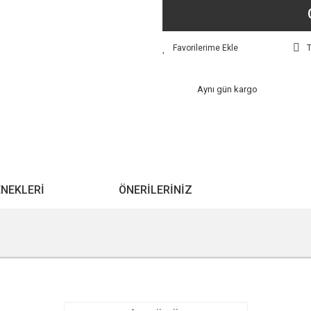
T
Aynı gün kargo
ENEKLERI
ÖNERILERINIZ
r konularda yetersiz gördüğünüz noktaları öneri formunu kullanarak tarafımıza ile