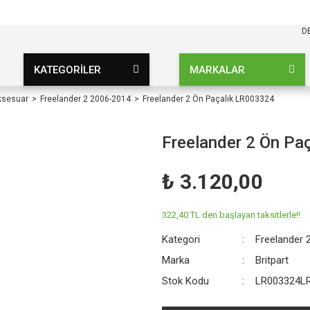
KARGO BEDAVA
UZ ŞARTSIZ
D
KATEGORİLER
MARKALAR
ksesuar
Freelander 2 2006-2014
Freelander 2 Ön Paçalık LR003324
Freelander 2 Ön Pa
₺ 3.120,00
322,40 TL den başlayan taksitlerle!!
Kategori
Freelander 
Marka
Britpart
Stok Kodu
LR003324L