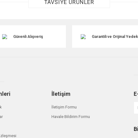
TAVSİYE ÜRÜNLER
Güvenli Alışveriş
Garantili ve Orijinal Yede
Gönder
mleri
İletişim
E
ik
İletişim Formu
ar
Havale Bildirim Formu
B
özleşmesi