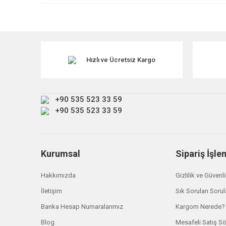
Ürün resmi kalitesiz, bozuk veya görüntülenemiyor.
Ürün açıklamasında eksik bilgiler bulunuyor.
TÜKENDİ
Ürün bilgilerinde hatalar bulunuyor.
Ürün fiyatı diğer sitelerden daha pahalı.
Hızlı ve Ücretsiz Kargo
Bu ürüne benzer farklı alternatifler olmalı.
+90 535 523 33 59
+90 535 523 33 59
Kurumsal
Sipariş İşle
Britpart
Hakkımızda
Gizlilik ve Güvenl
Freelander 2 Arka Paçalık LR003322
İletişim
Sık Sorulan Sorul
₺ 3.120,00
Banka Hesap Numaralarımız
Kargom Nerede?
Blog
Mesafeli Satış S