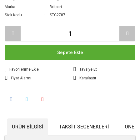
Marka
Britpart
Stok Kodu
STC2787
Sepete Ekle
Tavsiye Et
Fiyat Alarmı
Karşılaştır
ÜRÜN BILGISI
TAKSIT SEÇENEKLERI
ÖNERI