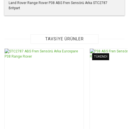
Land Rover Range Rover P38 ABS Fren Sensörü Arka STC2787
Britpart
Bu ürünün fiyat bilgisi, resim, ürün açıklamalarında ve diğer
konularda yetersiz gördüğünüz noktaları öneri formunu
kullanarak tarafımıza iletebilirsiniz.
Görüş ve önerileriniz için teşekkür ederiz.
TAVSİYE ÜRÜNLER
Ürün resmi kalitesiz, bozuk veya görüntülenemiyor.
TÜKENDİ
Ürün açıklamasında eksik bilgiler bulunuyor.
Ürün bilgilerinde hatalar bulunuyor.
Ürün fiyatı diğer sitelerden daha pahalı.
Bu ürüne benzer farklı alternatifler olmalı.
Gönder