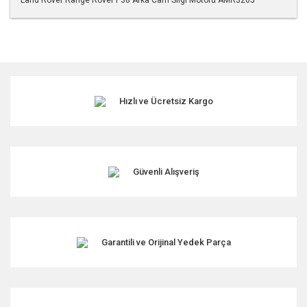
Bu ürünün fiyat bilgisi, resim, ürün açıklamalarında ve diğer
konularda yetersiz gördüğünüz noktaları öneri formunu
kullanarak tarafımıza iletebilirsiniz.
Görüş ve önerileriniz için teşekkür ederiz.
Hızlı ve Ücretsiz Kargo
Ürün resmi kalitesiz, bozuk veya görüntülenemiyor.
Ürün açıklamasında eksik bilgiler bulunuyor.
Ürün bilgilerinde hatalar bulunuyor.
Ürün fiyatı diğer sitelerden daha pahalı.
Güvenli Alışveriş
Bu ürüne benzer farklı alternatifler olmalı.
Garantili ve Orijinal Yedek Parça
Gönder