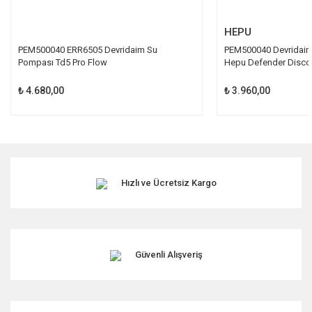
Gönder
HEPU
PEM500040 ERR6505 Devridaim Su
PEM500040 Devridaim
Pompası Td5 Pro Flow
Hepu Defender Disco
₺ 4.680,00
₺ 3.960,00
Hızlı ve Ücretsiz Kargo
Güvenli Alışveriş