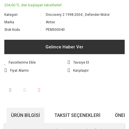
204,60 TL den başlayan taksitlerle!!
Kategori
Discovery 2 1998-2004
,
Defender Motor
Marka
Airtex
Stok Kodu
PEM500040
Gelince Haber Ver
Tavsiye Et
Fiyat Alarmı
Karşılaştır
ÜRÜN BILGISI
TAKSIT SEÇENEKLERI
ÖNERI