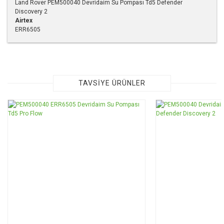
Land Rover PEM500040 Devridaim Su Pompası Td5 Defender
Discovery 2
Airtex
ERR6505
Bu ürünün fiyat bilgisi, resim, ürün açıklamalarında ve diğer
konularda yetersiz gördüğünüz noktaları öneri formunu
kullanarak tarafımıza iletebilirsiniz.
Görüş ve önerileriniz için teşekkür ederiz.
TAVSİYE ÜRÜNLER
Ürün resmi kalitesiz, bozuk veya görüntülenemiyor.
TÜKENDİ
Ürün açıklamasında eksik bilgiler bulunuyor.
Ürün bilgilerinde hatalar bulunuyor.
Ürün fiyatı diğer sitelerden daha pahalı.
Bu ürüne benzer farklı alternatifler olmalı.