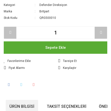
Kategori
Defender Direksiyon
Marka
Britpart
Stok Kodu
QRG500010
Sepete Ekle
Tavsiye Et
Fiyat Alarmı
Karşılaştır
ÜRÜN BILGISI
TAKSIT SEÇENEKLERI
ÖNERI