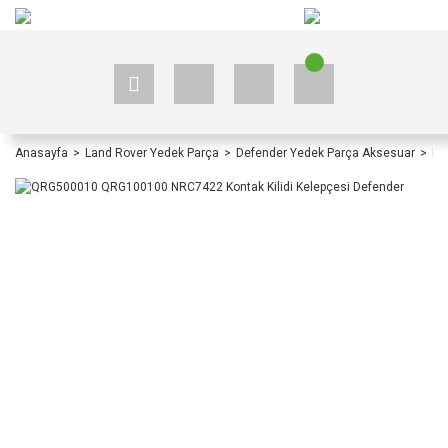
+90 535 523 33 59
+90 535 523 33 59
Anasayfa
Land Rover Yedek Parça
Defender Yedek Parça Aksesuar
De