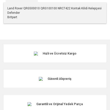
Land Rover QRG500010 QRG100100 NRC7422 Kontak Kilidi Kelepçesi
Defender
Britpart
Bu ürünün fiyat bilgisi, resim, ürün açıklamalarında ve diğer
konularda yetersiz gördüğünüz noktaları öneri formunu
kullanarak tarafımıza iletebilirsiniz.
Görüş ve önerileriniz için teşekkür ederiz.
Hızlı ve Ücretsiz Kargo
Ürün resmi kalitesiz, bozuk veya görüntülenemiyor.
Ürün açıklamasında eksik bilgiler bulunuyor.
Ürün bilgilerinde hatalar bulunuyor.
Ürün fiyatı diğer sitelerden daha pahalı.
Güvenli Alışveriş
Bu ürüne benzer farklı alternatifler olmalı.
Garantili ve Orijinal Yedek Parça