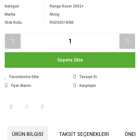
Kategori
Range Rover 2002+
Marka
Moog
Stok Kodu
RGD500180M
Sepete Ekle
Tavsiye Et
Fiyat Alarmı
Karşılaştır
ÜRÜN BILGISI
TAKSIT SEÇENEKLERI
ÖNERI