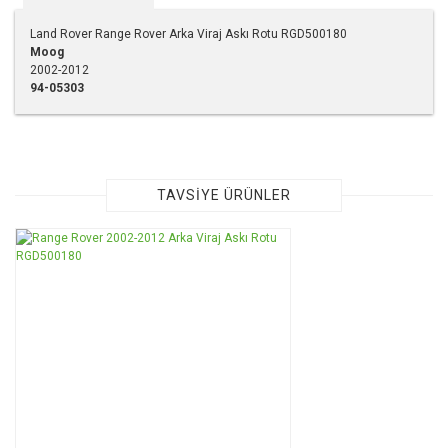
Land Rover Range Rover Arka Viraj Askı Rotu RGD500180
Moog
2002-2012
94-05303
Bu ürünün fiyat bilgisi, resim, ürün açıklamalarında ve diğer
konularda yetersiz gördüğünüz noktaları öneri formunu
kullanarak tarafımıza iletebilirsiniz.
Görüş ve önerileriniz için teşekkür ederiz.
TAVSİYE ÜRÜNLER
Ürün resmi kalitesiz, bozuk veya görüntülenemiyor.
Ürün açıklamasında eksik bilgiler bulunuyor.
Ürün bilgilerinde hatalar bulunuyor.
Ürün fiyatı diğer sitelerden daha pahalı.
Bu ürüne benzer farklı alternatifler olmalı.