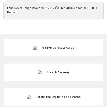
Land Rover Range Rover 2002-2012 Ön Fren ABS Sensörü SSF500011
Britpart
Bu ürünün fiyat bilgisi, resim, ürün açıklamalarında ve diğer
konularda yetersiz gördüğünüz noktaları öneri formunu
kullanarak tarafımıza iletebilirsiniz.
Görüş ve önerileriniz için teşekkür ederiz.
Hızlı ve Ücretsiz Kargo
Ürün resmi kalitesiz, bozuk veya görüntülenemiyor.
Ürün açıklamasında eksik bilgiler bulunuyor.
Ürün bilgilerinde hatalar bulunuyor.
Ürün fiyatı diğer sitelerden daha pahalı.
Güvenli Alışveriş
Bu ürüne benzer farklı alternatifler olmalı.
Garantili ve Orijinal Yedek Parça