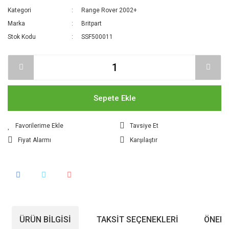
Kategori
Range Rover 2002+
Marka
Britpart
Stok Kodu
SSF500011
Sepete Ekle
Tavsiye Et
Fiyat Alarmı
Karşılaştır
ÜRÜN BILGISI
TAKSIT SEÇENEKLERI
ÖNERI