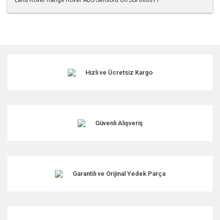
Bu ürünün fiyat bilgisi, resim, ürün açıklamalarında ve diğer
konularda yetersiz gördüğünüz noktaları öneri formunu
kullanarak tarafımıza iletebilirsiniz.
Görüş ve önerileriniz için teşekkür ederiz.
Hızlı ve Ücretsiz Kargo
Ürün resmi kalitesiz, bozuk veya görüntülenemiyor.
Ürün açıklamasında eksik bilgiler bulunuyor.
Ürün bilgilerinde hatalar bulunuyor.
Ürün fiyatı diğer sitelerden daha pahalı.
Güvenli Alışveriş
Bu ürüne benzer farklı alternatifler olmalı.
Garantili ve Orijinal Yedek Parça
Gönder