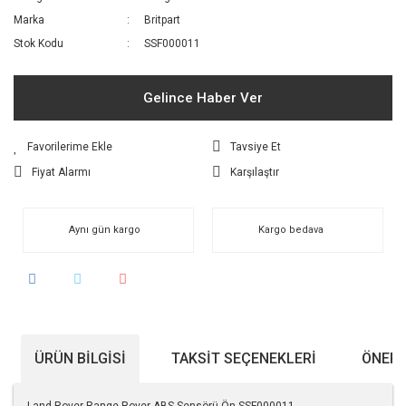
Marka
Britpart
Stok Kodu
SSF000011
Gelince Haber Ver
Tavsiye Et
Fiyat Alarmı
Karşılaştır
Aynı gün kargo
Kargo bedava
ÜRÜN BILGISI
TAKSIT SEÇENEKLERI
ÖNERI
Land Rover Range Rover ABS Sensörü Ön SSF000011