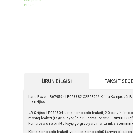
ÜRÜN BILGISI
TAKSIT SEÇ
Land Rover LR079504 LR028882 C2P23969 Klima Kompresör Brak
LR Orijinal
LR Orijinal
LR079504 klima kompresör braketi, 2.0 benzinli moto
montaj braketi (taşıyıcı ayağı)dır. Bu parça, önceki
LR028882
ref
kompresörü ile birlikte kayış gergi ve yardımcı tahrik sisteminin
Klima kompresör braketi, yalnızca kompresörü taşıyan bir parça d