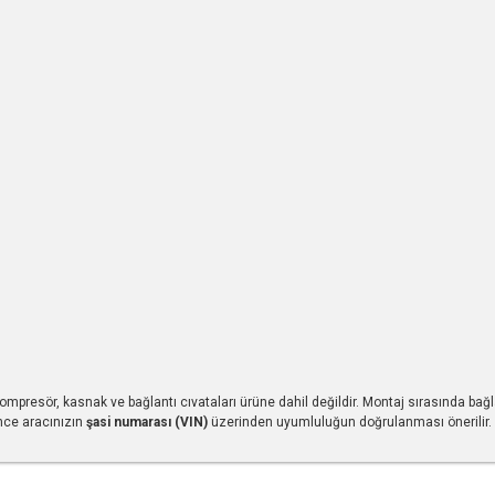
ompresör, kasnak ve bağlantı cıvataları ürüne dahil değildir. Montaj sırasında bağl
önce aracınızın
şasi numarası (VIN)
üzerinden uyumluluğun doğrulanması önerilir.
r konularda yetersiz gördüğünüz noktaları öneri formunu kullanarak tarafımıza ile