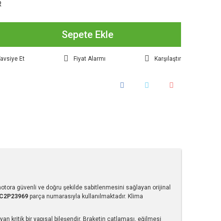
R
Sepete Ekle
avsiye Et
Fiyat Alarmı
Karşılaştır
ora güvenli ve doğru şekilde sabitlenmesini sağlayan orijinal
C2P23969
parça numarasıyla kullanılmaktadır. Klima
 kritik bir yapısal bileşendir. Braketin çatlaması, eğilmesi