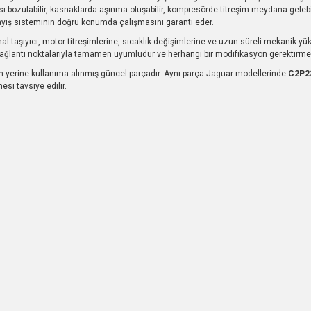
bozulabilir, kasnaklarda aşınma oluşabilir, kompresörde titreşim meydana gelebili
kayış sisteminin doğru konumda çalışmasını garanti eder.
 taşıyıcı, motor titreşimlerine, sıcaklık değişimlerine ve uzun süreli mekanik yük
 bağlantı noktalarıyla tamamen uyumludur ve herhangi bir modifikasyon gerektirme
n yerine kullanıma alınmış güncel parçadır. Aynı parça Jaguar modellerinde
C2P2
si tavsiye edilir.