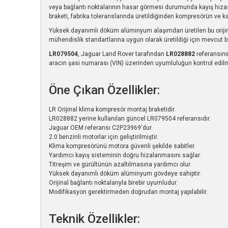
veya bağlantı noktalarının hasar görmesi durumunda kayış hizası 
braketi, fabrika toleranslarında üretildiğinden kompresörün ve 
Yüksek dayanımlı döküm alüminyum alaşımdan üretilen bu orijinal
mühendislik standartlarına uygun olarak üretildiği için mevcut
LR079504
, Jaguar Land Rover tarafından
LR028882
referansını
aracın şasi numarası (VIN) üzerinden uyumluluğun kontrol edilme
Öne Çıkan Özellikler:
LR Orijinal klima kompresör montaj braketidir.
LR028882 yerine kullanılan güncel LR079504 referansıdır.
Jaguar OEM referansı C2P23969'dur.
2.0 benzinli motorlar için geliştirilmiştir.
Klima kompresörünü motora güvenli şekilde sabitler.
Yardımcı kayış sisteminin doğru hizalanmasını sağlar.
Titreşim ve gürültünün azaltılmasına yardımcı olur.
Yüksek dayanımlı döküm alüminyum gövdeye sahiptir.
Orijinal bağlantı noktalarıyla birebir uyumludur.
Modifikasyon gerektirmeden doğrudan montaj yapılabilir.
Teknik Özellikler: