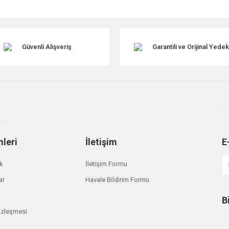
Güvenli Alışveriş
Garantili ve Orijinal Yede
mleri
İletişim
E
Gönder
ik
İletişim Formu
ar
Havale Bildirim Formu
B
özleşmesi