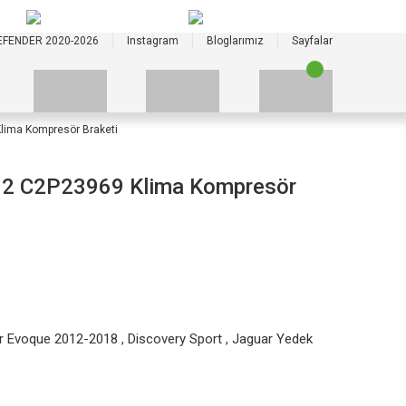
+90 535 523 33 59
+90 535 523 33 59
EFENDER 2020-2026
Instagram
Bloglarımız
Sayfalar
ima Kompresör Braketi
2 C2P23969 Klima Kompresör
r Evoque 2012-2018
,
Discovery Sport
,
Jaguar Yedek