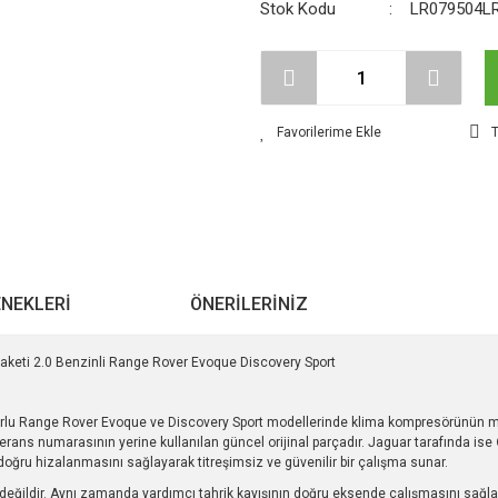
Stok Kodu
LR079504L
T
ENEKLERI
ÖNERILERINIZ
eti 2.0 Benzinli Range Rover Evoque Discovery Sport
rlu Range Rover Evoque ve Discovery Sport modellerinde klima kompresörünün mot
erans numarasının yerine kullanılan güncel orijinal parçadır. Jaguar tarafında ise
 doğru hizalanmasını sağlayarak titreşimsiz ve güvenilir bir çalışma sunar.
eğildir. Aynı zamanda yardımcı tahrik kayışının doğru eksende çalışmasını sağlayan