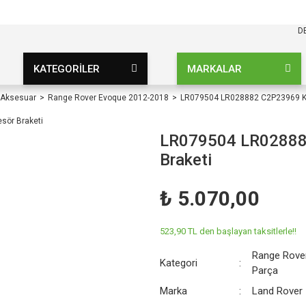
KARGO BEDAVA
UZ ŞARTSIZ
D
KATEGORİLER
MARKALAR
 Aksesuar
Range Rover Evoque 2012-2018
LR079504 LR028882 C2P23969 Kl
LR079504 LR02888
Braketi
₺ 5.070,00
523,90 TL den başlayan taksitlerle!!
Range Rove
Kategori
Parça
Marka
Land Rover