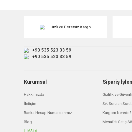
Görüş ve önerileriniz için teşekkür ederiz.
Ürün resmi kalitesiz, bozuk veya görüntülenemiyor.
Ürün açıklamasında eksik bilgiler bulunuyor.
Hızlı ve Ücretsiz Kargo
Ürün bilgilerinde hatalar bulunuyor.
Ürün fiyatı diğer sitelerden daha pahalı.
+90 535 523 33 59
Bu ürüne benzer farklı alternatifler olmalı.
+90 535 523 33 59
Kurumsal
Sipariş İşle
Hakkımızda
Gizlilik ve Güvenl
İletişim
Sık Sorulan Sorul
Banka Hesap Numaralarımız
Kargom Nerede?
Blog
Mesafeli Satış S
LLMS.txt