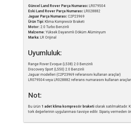
Güncel Land Rover Parça Numarası:
LR079504
Eski Land Rover Parça Numarası:
LR028882
Jaguar Parça Numarası:
C2P23969
Ürün Tipi:
Klima Kompresör Braketi
Motor:
2.0 Turbo Benzinli
Malzeme:
Yüksek Dayanımlı Döküm Alüminyum
Marka:
LR Orijinal
Uyumluluk:
Range Rover Evoque (L538) 2.0 Benzinli
Discovery Sport (L550) 2.0 Benzinli
Jaguar modelleri (C2P23969 referansını kullanan araçlar)
LR079504 veya LR028882 referans numarasını kullanan araçlar
Not:
Bu ürün
1 adet klima kompresör braketi
olarak satılmaktadır. K
tork değerlerinin uygulanması tavsiye edilir. Sipariş vermeden 
Bu ürünün fiyat bilgisi, resim, ürün açıklamalarında ve diğe