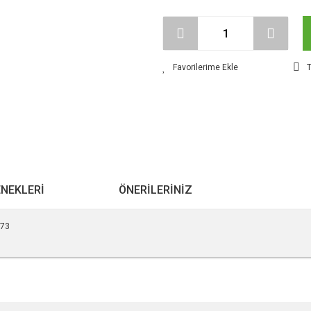
T
ENEKLERI
ÖNERILERINIZ
573
r konularda yetersiz gördüğünüz noktaları öneri formunu kullanarak tarafımıza ile