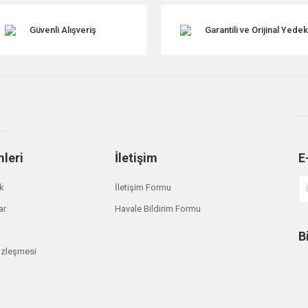
Güvenli Alışveriş
Garantili ve Orijinal Yede
mleri
İletişim
E
Gönder
ik
İletişim Formu
ar
Havale Bildirim Formu
B
özleşmesi