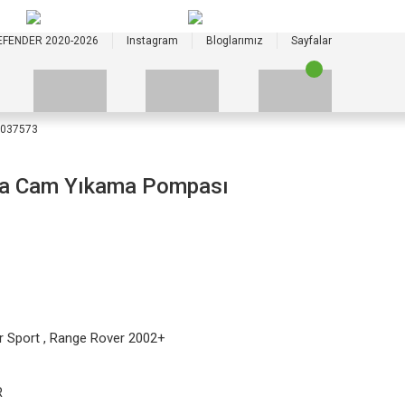
+90 535 523 33 59
+90 535 523 33 59
EFENDER 2020-2026
Instagram
Bloglarımız
Sayfalar
R037573
ka Cam Yıkama Pompası
r Sport
,
Range Rover 2002+
R