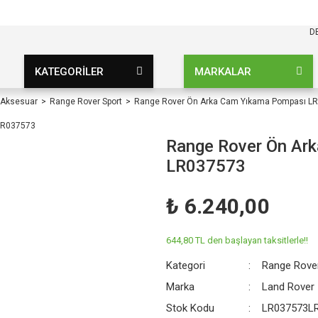
KARGO BEDAVA
UZ ŞARTSIZ
D
KATEGORİLER
MARKALAR
 Aksesuar
Range Rover Sport
Range Rover Ön Arka Cam Yıkama Pompası L
Range Rover Ön Ar
LR037573
₺ 6.240,00
644,80 TL den başlayan taksitlerle!!
Kategori
Range Rove
Marka
Land Rover
Stok Kodu
LR037573L