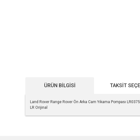
ÜRÜN BILGISI
TAKSIT SEÇ
Land Rover Range Rover Ön Arka Cam Yıkama Pompası LR037
LR Orijinal
Bu ürünün fiyat bilgisi, resim, ürün açıklamalarında ve diğe
Görüş ve önerileriniz için teşekkür ederiz.