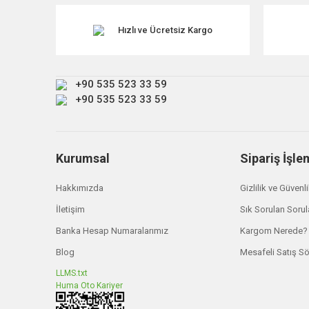
Ürün resmi kalitesiz, bozuk veya görüntülenemiyor.
Ürün açıklamasında eksik bilgiler bulunuyor.
Hızlı ve Ücretsiz Kargo
Ürün bilgilerinde hatalar bulunuyor.
Ürün fiyatı diğer sitelerden daha pahalı.
+90 535 523 33 59
Bu ürüne benzer farklı alternatifler olmalı.
+90 535 523 33 59
Kurumsal
Sipariş İşle
Hakkımızda
Gizlilik ve Güvenl
İletişim
Sık Sorulan Sorul
Banka Hesap Numaralarımız
Kargom Nerede?
Blog
Mesafeli Satış S
LLMS.txt
Huma Oto Kariyer