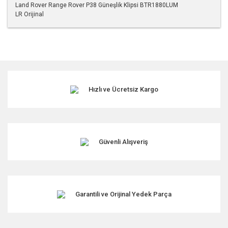
Land Rover Range Rover P38 Güneşlik Klipsi BTR1880LUM
LR Orijinal
Bu ürünün fiyat bilgisi, resim, ürün açıklamalarında ve diğer
konularda yetersiz gördüğünüz noktaları öneri formunu
kullanarak tarafımıza iletebilirsiniz.
Görüş ve önerileriniz için teşekkür ederiz.
Hızlı ve Ücretsiz Kargo
Ürün resmi kalitesiz, bozuk veya görüntülenemiyor.
Ürün açıklamasında eksik bilgiler bulunuyor.
Ürün bilgilerinde hatalar bulunuyor.
Ürün fiyatı diğer sitelerden daha pahalı.
Güvenli Alışveriş
Bu ürüne benzer farklı alternatifler olmalı.
Garantili ve Orijinal Yedek Parça
Gönder