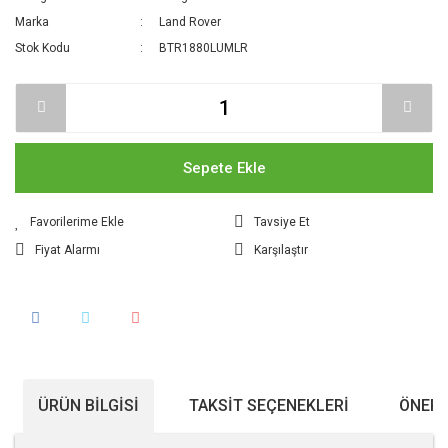
Marka
Land Rover
Stok Kodu
BTR1880LUMLR
Sepete Ekle
Tavsiye Et
Fiyat Alarmı
Karşılaştır
ÜRÜN BILGISI
TAKSIT SEÇENEKLERI
ÖNERI