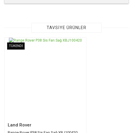
Bu ürünün fiyat bilgisi, resim, ürün açıklamalarında ve diğer
konularda yetersiz gördüğünüz noktaları öneri formunu
kullanarak tarafımıza iletebilirsiniz.
Görüş ve önerileriniz için teşekkür ederiz.
TAVSİYE ÜRÜNLER
Ürün resmi kalitesiz, bozuk veya görüntülenemiyor.
TÜKENDİ
Ürün açıklamasında eksik bilgiler bulunuyor.
Ürün bilgilerinde hatalar bulunuyor.
Ürün fiyatı diğer sitelerden daha pahalı.
Bu ürüne benzer farklı alternatifler olmalı.
Gönder
Land Rover
Range Rover P38 Sis Farı Sağ XBJ100420