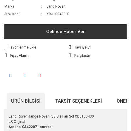
Marka
Land Rover
Stok Kodu
XBJ100430LR
Gelince Haber Ver
Tavsiye Et
Fiyat Alarmı
Karşılaştır
ÜRÜN BILGISI
TAKSIT SEÇENEKLERI
ÖNERI
Land Rover Range Rover P38 Sis Farı Sol XBJ100430
LR Orijinal
Şasi no XA422071 sonrası