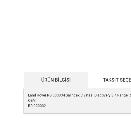
ÜRÜN BILGISI
TAKSIT SEÇ
Land Rover RDI000034 Salıncak Civatası Discovery 3 4 Range R
OEM
RDI000032
Bu ürünün fiyat bilgisi, resim, ürün açıklamalarında ve diğe
Görüş ve önerileriniz için teşekkür ederiz.