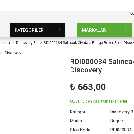
KARGO BEDAVA
UZ ŞARTSIZ
D
KATEGORİLER
MARKALAR
ksesuar
Discovery 3 4
RDI000034 Salıncak Civatası Range Rover Sport Disco
RDI000034 Salıncak
Discovery
₺ 663,00
68,51 TL den başlayan taksitlerle!!
Kategori
Discovery 3
Marka
Britpart
Stok Kodu
RDI000034