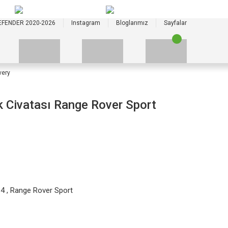
+90 535 523 33 59
+90 535 523 33 59
EFENDER 2020-2026
Instagram
Bloglarımız
Sayfalar
very
 Civatası Range Rover Sport
 4
,
Range Rover Sport