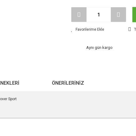
T
Aynı gün kargo
ENEKLERI
ÖNERILERINIZ
over Sport
r konularda yetersiz gördüğünüz noktaları öneri formunu kullanarak tarafımıza ile