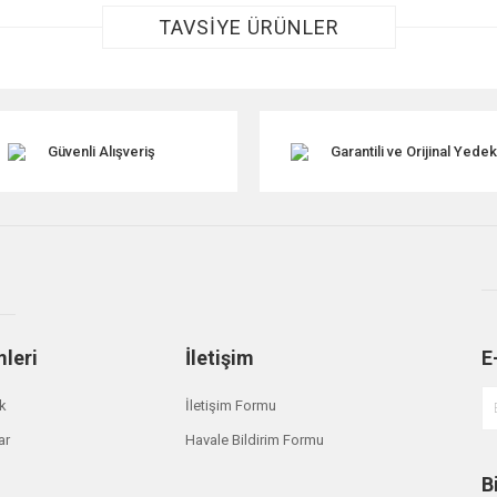
TAVSİYE ÜRÜNLER
Güvenli Alışveriş
Garantili ve Orijinal Yede
Gönder
mleri
İletişim
E
ik
İletişim Formu
ar
Havale Bildirim Formu
B