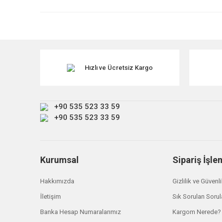
Ürün resmi kalitesiz, bozuk veya görüntülenemiyor.
Ürün açıklamasında eksik bilgiler bulunuyor.
Ürün bilgilerinde hatalar bulunuyor.
Ürün fiyatı diğer sitelerden daha pahalı.
Hızlı ve Ücretsiz Kargo
Bu ürüne benzer farklı alternatifler olmalı.
+90 535 523 33 59
+90 535 523 33 59
Kurumsal
Sipariş İşle
Hakkımızda
Gizlilik ve Güvenl
İletişim
Sık Sorulan Sorul
Banka Hesap Numaralarımız
Kargom Nerede?