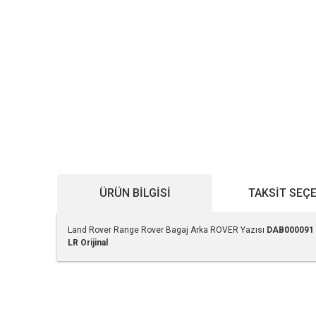
ÜRÜN BILGISI
TAKSIT SEÇ
Land Rover Range Rover Bagaj Arka ROVER Yazısı
DAB000091
LR Orijinal
Bu ürünün fiyat bilgisi, resim, ürün açıklamalarında ve diğe
Görüş ve önerileriniz için teşekkür ederiz.