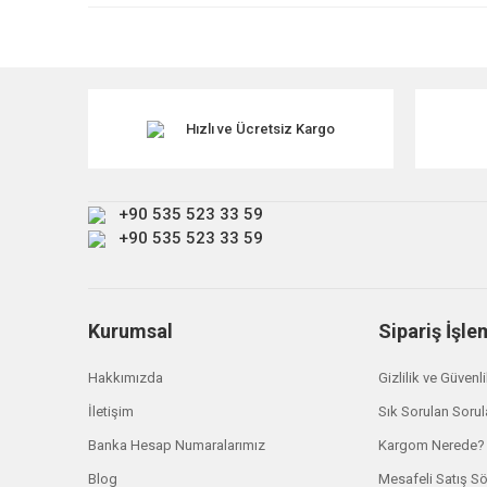
Ürün resmi kalitesiz, bozuk veya görüntülenemiyor.
Ürün açıklamasında eksik bilgiler bulunuyor.
Ürün bilgilerinde hatalar bulunuyor.
Ürün fiyatı diğer sitelerden daha pahalı.
Hızlı ve Ücretsiz Kargo
Bu ürüne benzer farklı alternatifler olmalı.
+90 535 523 33 59
+90 535 523 33 59
Kurumsal
Sipariş İşle
Hakkımızda
Gizlilik ve Güvenl
İletişim
Sık Sorulan Sorul
Banka Hesap Numaralarımız
Kargom Nerede?
Land Rover
Blog
Mesafeli Satış S