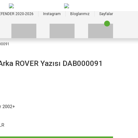
+90 535 523 33 59
+90 535 523 33 59
EFENDER 2020-2026
Instagram
Bloglarımız
Sayfalar
00091
 Arka ROVER Yazısı DAB000091
r 2002+
LR