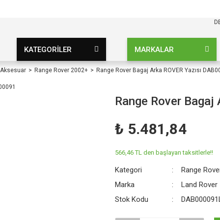
KARGO BEDAVA
UZ ŞARTSIZ
D
KATEGORİLER
MARKALAR
 Aksesuar
Range Rover 2002+
Range Rover Bagaj Arka ROVER Yazısı DAB0
Range Rover Bagaj
₺ 5.481,84
566,46 TL den başlayan taksitlerle!!
Kategori
Range Rove
Marka
Land Rover
Stok Kodu
DAB000091