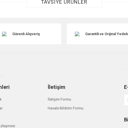
TAVSİYE ÜRÜNLER
Güvenli Alışveriş
Garantili ve Orijinal Yede
Gönder
mleri
İletişim
E
ik
İletişim Formu
ar
Havale Bildirim Formu
B
özleşmesi