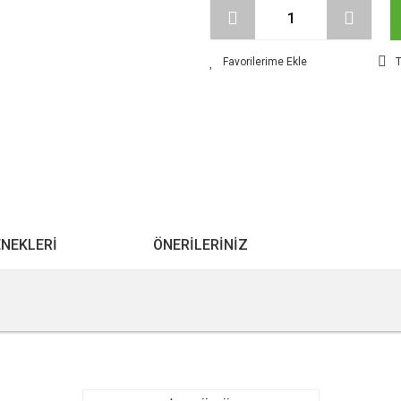
T
ENEKLERI
ÖNERILERINIZ
r konularda yetersiz gördüğünüz noktaları öneri formunu kullanarak tarafımıza ile