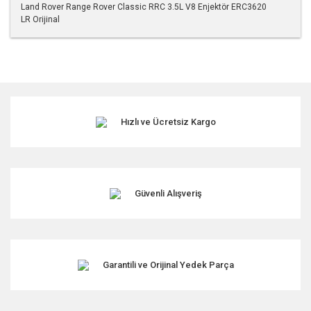
Land Rover Range Rover Classic RRC 3.5L V8 Enjektör ERC3620
LR Orijinal
Bu ürünün fiyat bilgisi, resim, ürün açıklamalarında ve diğer
konularda yetersiz gördüğünüz noktaları öneri formunu
kullanarak tarafımıza iletebilirsiniz.
Görüş ve önerileriniz için teşekkür ederiz.
Hızlı ve Ücretsiz Kargo
Ürün resmi kalitesiz, bozuk veya görüntülenemiyor.
Ürün açıklamasında eksik bilgiler bulunuyor.
Ürün bilgilerinde hatalar bulunuyor.
Ürün fiyatı diğer sitelerden daha pahalı.
Güvenli Alışveriş
Bu ürüne benzer farklı alternatifler olmalı.
Garantili ve Orijinal Yedek Parça
Gönder