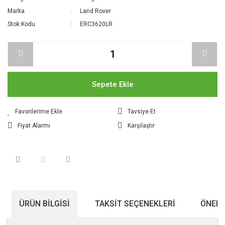
Marka
Land Rover
Stok Kodu
ERC3620LR
Sepete Ekle
Tavsiye Et
Fiyat Alarmı
Karşılaştır
ÜRÜN BILGISI
TAKSIT SEÇENEKLERI
ÖNERI