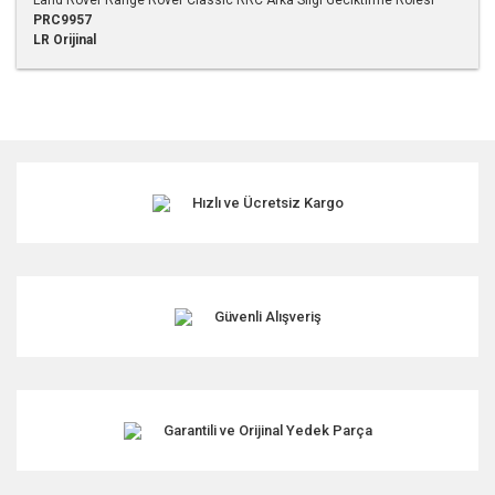
PRC9957
LR Orijinal
Bu ürünün fiyat bilgisi, resim, ürün açıklamalarında ve diğer
konularda yetersiz gördüğünüz noktaları öneri formunu
kullanarak tarafımıza iletebilirsiniz.
Görüş ve önerileriniz için teşekkür ederiz.
Hızlı ve Ücretsiz Kargo
Ürün resmi kalitesiz, bozuk veya görüntülenemiyor.
Ürün açıklamasında eksik bilgiler bulunuyor.
Ürün bilgilerinde hatalar bulunuyor.
Ürün fiyatı diğer sitelerden daha pahalı.
Güvenli Alışveriş
Bu ürüne benzer farklı alternatifler olmalı.
Garantili ve Orijinal Yedek Parça
Gönder