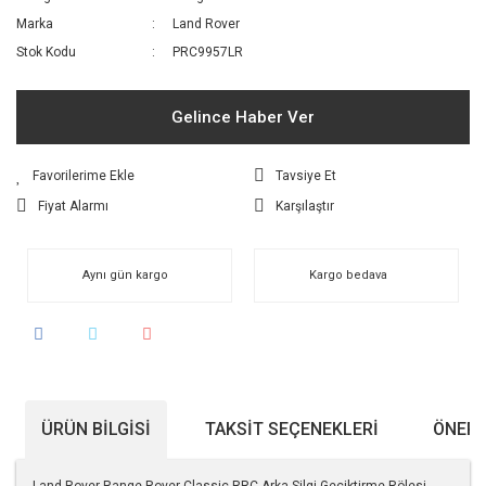
Marka
Land Rover
Stok Kodu
PRC9957LR
Gelince Haber Ver
Tavsiye Et
Fiyat Alarmı
Karşılaştır
Aynı gün kargo
Kargo bedava
ÜRÜN BILGISI
TAKSIT SEÇENEKLERI
ÖNERI
Land Rover Range Rover Classic RRC Arka Silgi Geciktirme Rölesi