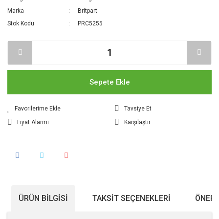
Marka
Britpart
Stok Kodu
PRC5255
Sepete Ekle
Tavsiye Et
Fiyat Alarmı
Karşılaştır
ÜRÜN BILGISI
TAKSIT SEÇENEKLERI
ÖNERI