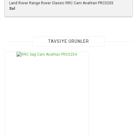
Land Rover Range Rover Classic RRC Cam Anahtarı PRC5255
Sol
Bu ürünün fiyat bilgisi, resim, ürün açıklamalarında ve diğer
konularda yetersiz gördüğünüz noktaları öneri formunu
kullanarak tarafımıza iletebilirsiniz.
Görüş ve önerileriniz için teşekkür ederiz.
TAVSİYE ÜRÜNLER
Ürün resmi kalitesiz, bozuk veya görüntülenemiyor.
Ürün açıklamasında eksik bilgiler bulunuyor.
Ürün bilgilerinde hatalar bulunuyor.
Ürün fiyatı diğer sitelerden daha pahalı.
Bu ürüne benzer farklı alternatifler olmalı.
Gönder