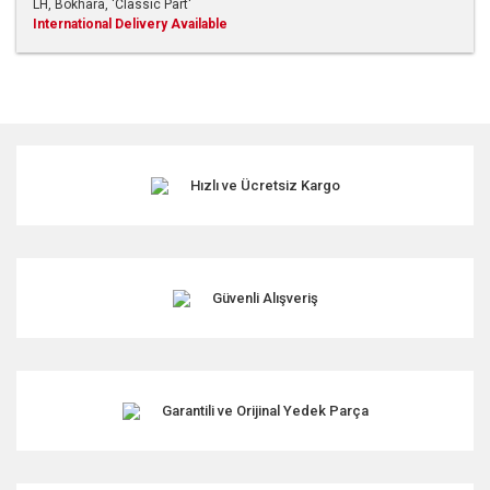
LH, Bokhara, 'Classic Part'
International Delivery Available
Bu ürünün fiyat bilgisi, resim, ürün açıklamalarında ve diğer
konularda yetersiz gördüğünüz noktaları öneri formunu
kullanarak tarafımıza iletebilirsiniz.
Görüş ve önerileriniz için teşekkür ederiz.
Hızlı ve Ücretsiz Kargo
Ürün resmi kalitesiz, bozuk veya görüntülenemiyor.
Ürün açıklamasında eksik bilgiler bulunuyor.
Ürün bilgilerinde hatalar bulunuyor.
Ürün fiyatı diğer sitelerden daha pahalı.
Güvenli Alışveriş
Bu ürüne benzer farklı alternatifler olmalı.
Garantili ve Orijinal Yedek Parça
Gönder