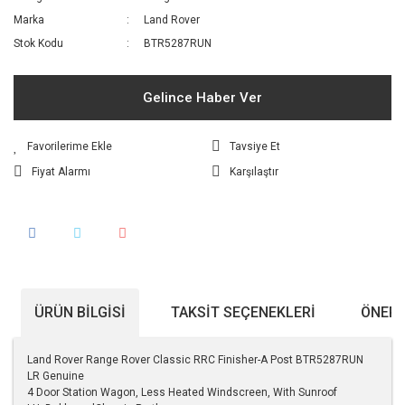
Marka
Land Rover
Stok Kodu
BTR5287RUN
Gelince Haber Ver
Tavsiye Et
Fiyat Alarmı
Karşılaştır
ÜRÜN BILGISI
TAKSIT SEÇENEKLERI
ÖNERI
Land Rover Range Rover Classic RRC Finisher-A Post BTR5287RUN
LR Genuine
4 Door Station Wagon, Less Heated Windscreen, With Sunroof