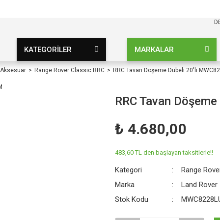
KARGO BEDAVA
UZ ŞARTSIZ
D
KATEGORİLER
MARKALAR
 Aksesuar
Range Rover Classic RRC
RRC Tavan Döşeme Dübeli 20'li MWC8
RRC Tavan Döşeme 
₺ 4.680,00
483,60 TL den başlayan taksitlerle!!
Kategori
Range Rove
Marka
Land Rover
Stok Kodu
MWC8228LU