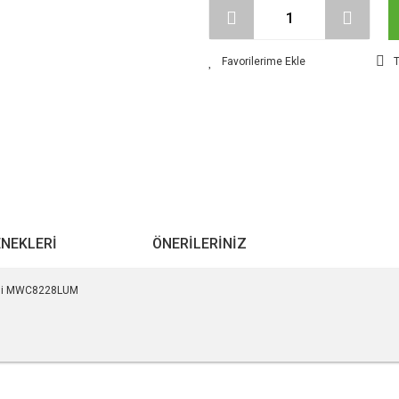
T
ENEKLERI
ÖNERILERINIZ
0'li MWC8228LUM
r konularda yetersiz gördüğünüz noktaları öneri formunu kullanarak tarafımıza ile