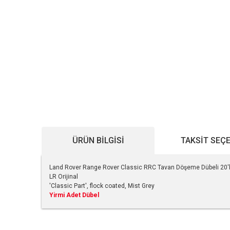
ÜRÜN BILGISI
TAKSIT SEÇ
Land Rover Range Rover Classic RRC Tavan Döşeme Dübeli 2
LR Orijinal
'Classic Part', flock coated, Mist Grey
Yirmi Adet Dübel
Bu ürünün fiyat bilgisi, resim, ürün açıklamalarında ve diğe