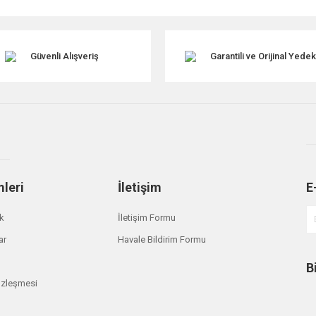
Güvenli Alışveriş
Garantili ve Orijinal Yede
mleri
İletişim
E
Gönder
ik
İletişim Formu
ar
Havale Bildirim Formu
B
özleşmesi