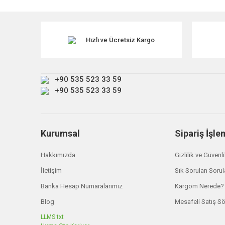
Görüş ve önerileriniz için teşekkür ederiz.
Ürün resmi kalitesiz, bozuk veya görüntülenemiyor.
Ürün açıklamasında eksik bilgiler bulunuyor.
Hızlı ve Ücretsiz Kargo
Ürün bilgilerinde hatalar bulunuyor.
Ürün fiyatı diğer sitelerden daha pahalı.
+90 535 523 33 59
Bu ürüne benzer farklı alternatifler olmalı.
+90 535 523 33 59
Kurumsal
Sipariş İşle
Hakkımızda
Gizlilik ve Güvenl
İletişim
Sık Sorulan Sorul
Banka Hesap Numaralarımız
Kargom Nerede?
Blog
Mesafeli Satış S
LLMS.txt