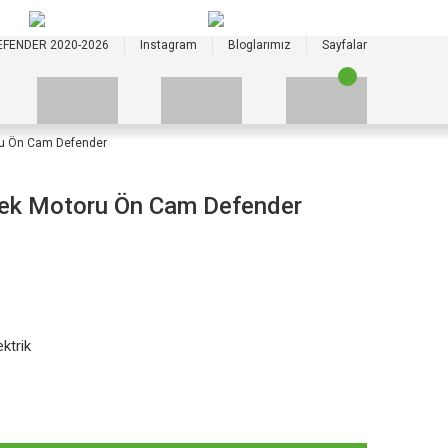
+90 535 523 33 59
+90 535 523 33 59
EFENDER 2020-2026
Instagram
Bloglarımız
Sayfalar
ru Ön Cam Defender
cek Motoru Ön Cam Defender
ktrik