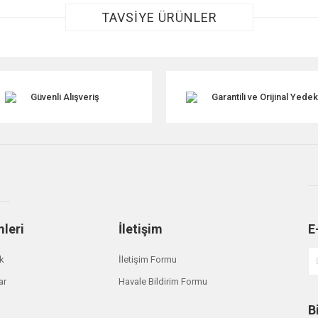
TAVSİYE ÜRÜNLER
Güvenli Alışveriş
Garantili ve Orijinal Yede
Gönder
mleri
İletişim
E
ik
İletişim Formu
ar
Havale Bildirim Formu
B