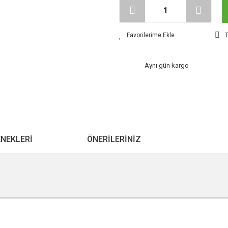
T
Aynı gün kargo
ENEKLERI
ÖNERILERINIZ
r konularda yetersiz gördüğünüz noktaları öneri formunu kullanarak tarafımıza ile