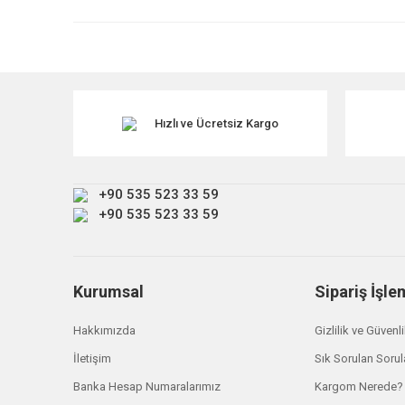
Ürün resmi kalitesiz, bozuk veya görüntülenemiyor.
Ürün açıklamasında eksik bilgiler bulunuyor.
Ürün bilgilerinde hatalar bulunuyor.
Ürün fiyatı diğer sitelerden daha pahalı.
Hızlı ve Ücretsiz Kargo
Bu ürüne benzer farklı alternatifler olmalı.
+90 535 523 33 59
+90 535 523 33 59
Kurumsal
Sipariş İşle
Hakkımızda
Gizlilik ve Güvenl
İletişim
Sık Sorulan Sorul
Banka Hesap Numaralarımız
Kargom Nerede?