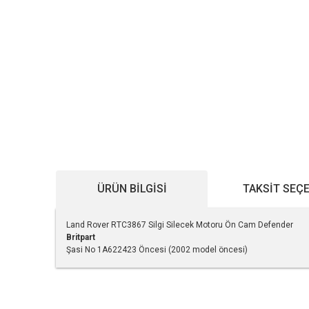
ÜRÜN BILGISI
TAKSIT SEÇ
Land Rover RTC3867 Silgi Silecek Motoru Ön Cam Defender
Britpart
Şasi No 1A622423 Öncesi (2002 model öncesi)
Bu ürünün fiyat bilgisi, resim, ürün açıklamalarında ve diğe
Görüş ve önerileriniz için teşekkür ederiz.