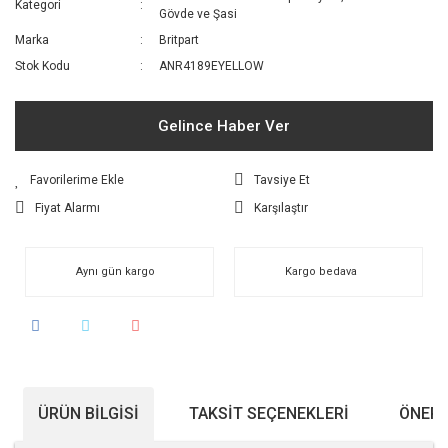
Kategori
Gövde ve Şasi
Marka
Britpart
Stok Kodu
ANR4189EYELLOW
Gelince Haber Ver
Tavsiye Et
Fiyat Alarmı
Karşılaştır
Aynı gün kargo
Kargo bedava
ÜRÜN BILGISI
TAKSIT SEÇENEKLERI
ÖNERI