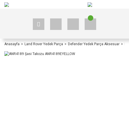
+90 535 523 33 59
+90 535 523 33 59
Anasayfa
Land Rover Yedek Parça
Defender Yedek Parça Aksesuar
De