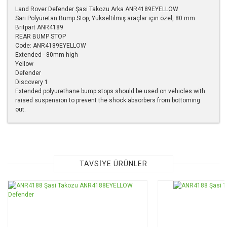
Land Rover Defender Şasi Takozu Arka ANR4189EYELLOW
Sarı Polyüretan Bump Stop, Yükseltilmiş araçlar için özel, 80 mm
Britpart ANR4189
REAR BUMP STOP
Code: ANR4189EYELLOW
Extended - 80mm high
Yellow
Defender
Discovery 1
Extended polyurethane bump stops should be used on vehicles with
raised suspension to prevent the shock absorbers from bottoming
out.
Bu ürünün fiyat bilgisi, resim, ürün açıklamalarında ve diğer
konularda yetersiz gördüğünüz noktaları öneri formunu
kullanarak tarafımıza iletebilirsiniz.
Görüş ve önerileriniz için teşekkür ederiz.
TAVSİYE ÜRÜNLER
Ürün resmi kalitesiz, bozuk veya görüntülenemiyor.
Ürün açıklamasında eksik bilgiler bulunuyor.
Ürün bilgilerinde hatalar bulunuyor.