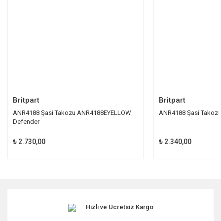
Ürün fiyatı diğer sitelerden daha pahalı.
Bu ürüne benzer farklı alternatifler olmalı.
Gönder
Britpart
Britpart
ANR4188 Şasi Takozu ANR4188EYELLOW
ANR4188 Şasi Takoz
Defender
₺ 2.730,00
₺ 2.340,00
Hızlı ve Ücretsiz Kargo